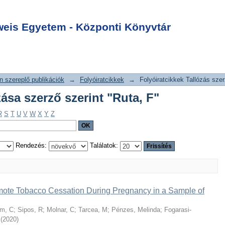
allózása szerző
Login
is Egyetem - Központi Könyvtár
 szereplő publikációk
→
Folyóiratcikkek
→
Folyóiratcikkek Tallózás szer
zása szerző szerint "Ruta, F"
R
S
T
U
V
W
X
Y
Z
Rendezés:
Találatok:
mote Tobacco Cessation During Pregnancy in a Sample of
m, C
;
Sipos, R
;
Molnar, C
;
Tarcea, M
;
Pénzes, Melinda
;
Fogarasi-
(
2020
)