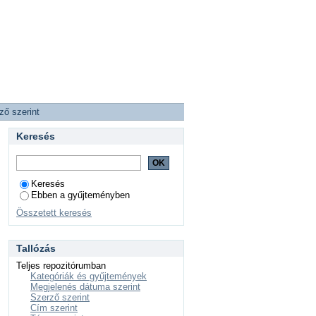
ző szerint
Keresés
Keresés
Ebben a gyűjteményben
Összetett keresés
Tallózás
Teljes repozitórumban
Kategóriák és gyűjtemények
Megjelenés dátuma szerint
Szerző szerint
Cím szerint