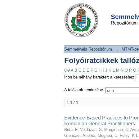
Folyóiratcikkek t
DSpace/Manakin Repository
szerint "Ruta, F"
Semmelwe
Repozitórium
Semmelweis Repozitórium
→
MTMT-ben
Folyóiratcikkek talló
0-9
A
B
C
D
E
F
G
H
I
J
K
L
M
N
O
P
Q
Írjon be néhány karaktert a kereséshez:
A találatok rendezése:
1-1 / 1
Evidence-Based Practices to Pro
Romanian General Practitioners.
Ruta, F
;
Voidăzan, S
;
Marginean, C
;
Avra
Grenczer, Andrea
;
Meghea, C
;
Foley, K L