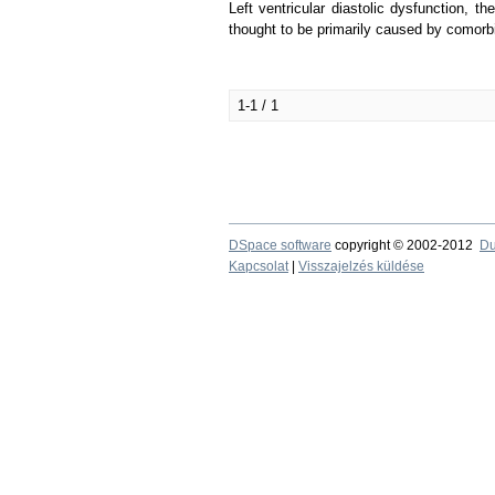
Left ventricular diastolic dysfunction, th
thought to be primarily caused by comorbid
1-1 / 1
DSpace software
copyright © 2002-2012
Du
Kapcsolat
|
Visszajelzés küldése