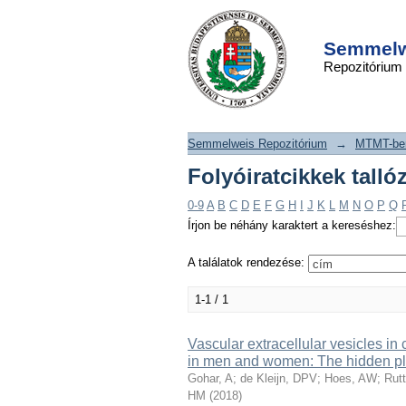
Folyóiratcikkek t
DSpace/Manakin Repository
szerint "Rutten, FH"
Semmelwe
Repozitórium
Semmelweis Repozitórium
→
MTMT-ben
Folyóiratcikkek talló
0-9
A
B
C
D
E
F
G
H
I
J
K
L
M
N
O
P
Q
Írjon be néhány karaktert a kereséshez:
A találatok rendezése:
1-1 / 1
Vascular extracellular vesicles in 
in men and women: The hidden pla
Gohar, A
;
de Kleijn, DPV
;
Hoes, AW
;
Rut
HM
(
2018
)