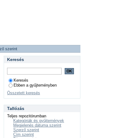
ző szerint
Keresés
Keresés
Ebben a gyűjteményben
Összetett keresés
Tallózás
Teljes repozitórumban
Kategóriák és gyűjtemények
Megjelenés dátuma szerint
Szerző szerint
Cím szerint