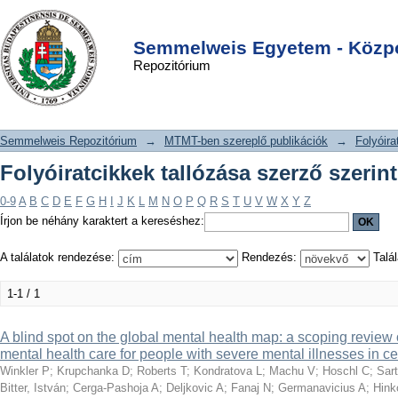
Folyóiratcikkek tallózása szerző
DSpace/Manakin Repository
Login
szerint "Vrublevska J"
Semmelweis Egyetem - Közpo
Repozitórium
Semmelweis Repozitórium
→
MTMT-ben szereplő publikációk
→
Folyóira
Folyóiratcikkek tallózása szerző szerin
0-9
A
B
C
D
E
F
G
H
I
J
K
L
M
N
O
P
Q
R
S
T
U
V
W
X
Y
Z
Írjon be néhány karaktert a kereséshez:
A találatok rendezése:
Rendezés:
Talál
1-1 / 1
A blind spot on the global mental health map: a scoping review
mental health care for people with severe mental illnesses in c
Winkler P
;
Krupchanka D
;
Roberts T
;
Kondratova L
;
Machu V
;
Hoschl C
;
Sart
Bitter, István
;
Cerga-Pashoja A
;
Deljkovic A
;
Fanaj N
;
Germanavicius A
;
Hink