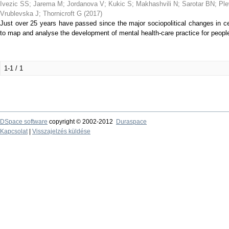
Ivezic SS
;
Jarema M
;
Jordanova V
;
Kukic S
;
Makhashvili N
;
Sarotar BN
;
Pl
Vrublevska J
;
Thornicroft G
(
2017
)
Just over 25 years have passed since the major sociopolitical changes in c
to map and analyse the development of mental health-care practice for people
1-1 / 1
DSpace software
copyright © 2002-2012
Duraspace
Kapcsolat
|
Visszajelzés küldése