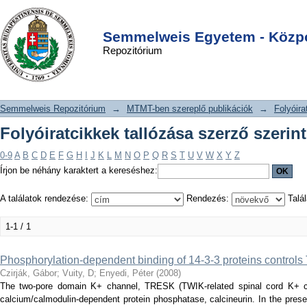
Folyóiratcikkek tallózása szerző
DSpace/Manakin Repository
Login
szerint "Vuity, D"
Semmelweis Egyetem - Közpo
Repozitórium
Semmelweis Repozitórium
→
MTMT-ben szereplő publikációk
→
Folyóira
Folyóiratcikkek tallózása szerző szerint
0-9
A
B
C
D
E
F
G
H
I
J
K
L
M
N
O
P
Q
R
S
T
U
V
W
X
Y
Z
Írjon be néhány karaktert a kereséshez:
A találatok rendezése:
Rendezés:
Talál
1-1 / 1
Phosphorylation-dependent binding of 14-3-3 proteins control
Czirják, Gábor
;
Vuity, D
;
Enyedi, Péter
(
2008
)
The two-pore domain K+ channel, TRESK (TWIK-related spinal cord K+ cha
calcium/calmodulin-dependent protein phosphatase, calcineurin. In the presen