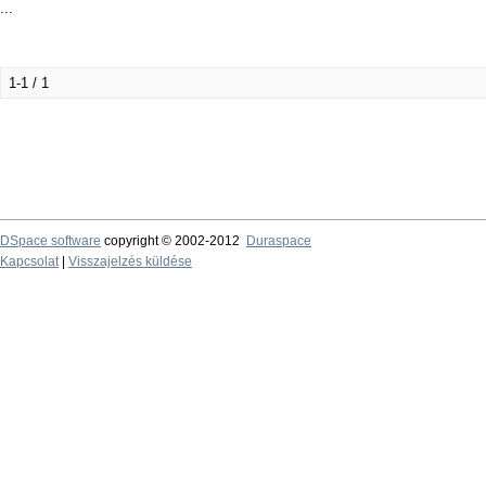
...
1-1 / 1
DSpace software
copyright © 2002-2012
Duraspace
Kapcsolat
|
Visszajelzés küldése