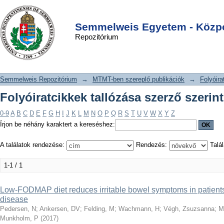
Folyóiratcikkek tallózása szerző
DSpace/Manakin Repository
Login
szerint "Wachmann, H"
Semmelweis Egyetem - Közpo
Repozitórium
Semmelweis Repozitórium
→
MTMT-ben szereplő publikációk
→
Folyóira
Folyóiratcikkek tallózása szerző szeri
0-9
A
B
C
D
E
F
G
H
I
J
K
L
M
N
O
P
Q
R
S
T
U
V
W
X
Y
Z
Írjon be néhány karaktert a kereséshez:
A találatok rendezése:
Rendezés:
Talál
1-1 / 1
Low-FODMAP diet reduces irritable bowel symptoms in patients
disease
Pedersen, N
;
Ankersen, DV
;
Felding, M
;
Wachmann, H
;
Végh, Zsuzsanna
;
M
Munkholm, P
(
2017
)