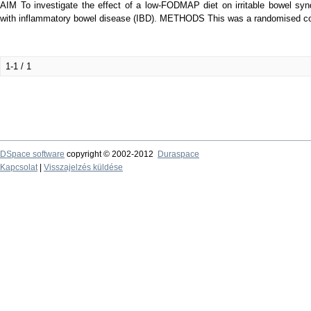
AIM To investigate the effect of a low-FODMAP diet on irritable bowel syn
with inflammatory bowel disease (IBD). METHODS This was a randomised contro
1-1 / 1
DSpace software
copyright © 2002-2012
Duraspace
Kapcsolat
|
Visszajelzés küldése