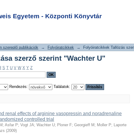
allózása szerző
Login
is Egyetem - Központi Könyvtár
 szereplő publikációk
→
Folyóiratcikkek
→
Folyóiratcikkek Tallózás szer
zása szerző szerint "Wachter U"
R
S
T
U
V
W
X
Y
Z
Rendezés:
Találatok:
nd renal effects of arginine vasopressin and noradrenaline
 randomized controlled trial
 M
;
Asfar P
;
Vogt JA
;
Wachter U
;
Ploner F
;
Georgieff M
;
Moller P
;
Laporte
ázs
(
2009
)