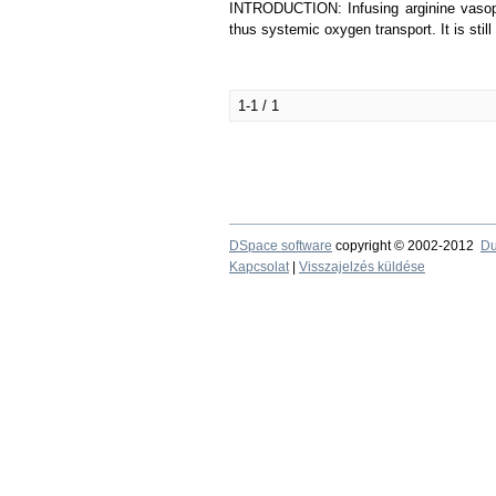
INTRODUCTION: Infusing arginine vasopr
thus systemic oxygen transport. It is stil
1-1 / 1
DSpace software
copyright © 2002-2012
Du
Kapcsolat
|
Visszajelzés küldése