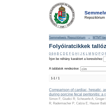
Folyóiratcikkek t
DSpace/Manakin Repository
szerint "Wachter U"
Semmelwe
Repozitórium
Semmelweis Repozitórium
→
MTMT-ben
Folyóiratcikkek talló
0-9
A
B
C
D
E
F
G
H
I
J
K
L
M
N
O
P
Q
Írjon be néhány karaktert a kereséshez:
A találatok rendezése:
1-1 / 1
Comparison of cardiac, hepatic, a
during porcine fecal peritonitis: a
Simon F
;
Giudici R
;
Scheuerle A
;
Groger
R
;
Radermacher P
;
Calzia E
;
Hauser Bal