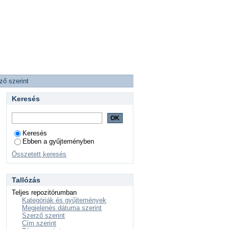
ző szerint
Keresés
Keresés
Ebben a gyűjteményben
Összetett keresés
Tallózás
Teljes repozitórumban
Kategóriák és gyűjtemények
Megjelenés dátuma szerint
Szerző szerint
Cím szerint