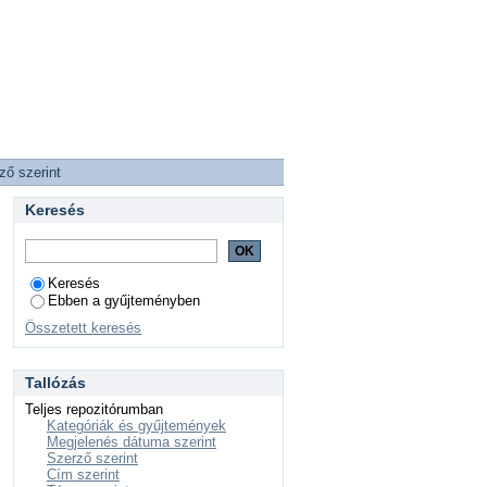
ző szerint
Keresés
Keresés
Ebben a gyűjteményben
Összetett keresés
Tallózás
Teljes repozitórumban
Kategóriák és gyűjtemények
Megjelenés dátuma szerint
Szerző szerint
Cím szerint