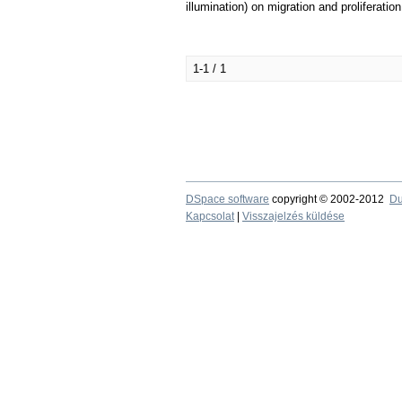
illumination) on migration and proliferatio
1-1 / 1
DSpace software
copyright © 2002-2012
Du
Kapcsolat
|
Visszajelzés küldése