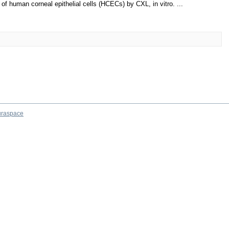
n of human corneal epithelial cells (HCECs) by CXL, in vitro. ...
raspace