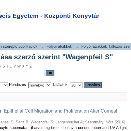
allózása szerző
Login
S"
is Egyetem - Központi Könyvtár
 szereplő publikációk
→
Folyóiratcikkek
→
Folyóiratcikkek Tallózás szer
zása szerző szerint "Wagenpfeil S"
R
S
T
U
V
W
X
Y
Z
Rendezés:
Találatok:
n Epithelial Cell Migration and Proliferation After Corneal
lanesi S
;
Seitz B
;
Wagenpfeil S
;
Langenbucher A
;
Szentmáry, Nóra
(
2016
)
cyte supernatant (harvesting time, riboflavin concentration and UV-A-light