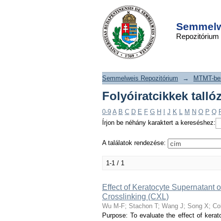
Folyóiratcikkek t
DSpace/Manakin Repository
szerint "Wagenpfeil 
Semmelwe
Repozitórium
Semmelweis Repozitórium
→
MTMT-ben
Folyóiratcikkek talló
0-9
A
B
C
D
E
F
G
H
I
J
K
L
M
N
O
P
Q
Írjon be néhány karaktert a kereséshez:
A találatok rendezése:
1-1 / 1
Effect of Keratocyte Supernatant o
Crosslinking (CXL)
Wu M-F
;
Stachon T
;
Wang J
;
Song X
;
Co
Purpose: To evaluate the effect of kerato