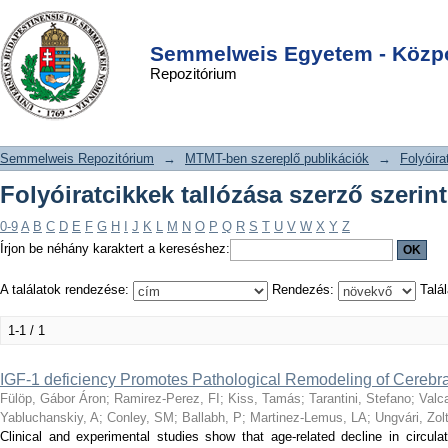
Folyóiratcikkek tallózása szerző
DSpace/Manakin Repository
Login
szerint "Yabluchanskiy, A"
Semmelweis Egyetem - Közpo
Repozitórium
Semmelweis Repozitórium
→
MTMT-ben szereplő publikációk
→
Folyóira
Folyóiratcikkek tallózása szerző szerin
0-9
A
B
C
D
E
F
G
H
I
J
K
L
M
N
O
P
Q
R
S
T
U
V
W
X
Y
Z
Írjon be néhány karaktert a kereséshez:
A találatok rendezése:
Rendezés:
Talál
1-1 / 1
IGF-1 deficiency Promotes Pathological Remodeling of Cerebral
Fülöp, Gábor Áron
;
Ramirez-Perez, FI
;
Kiss, Tamás
;
Tarantini, Stefano
;
Valc
Yabluchanskiy, A
;
Conley, SM
;
Ballabh, P
;
Martinez-Lemus, LA
;
Ungvári, Zol
Clinical and experimental studies show that age-related decline in circulati