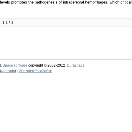
levels promotes the pathogenesis of intracerebral hemorrhages, which criticall
1-1 / 1
DSpace software
copyright © 2002-2012
Duraspace
Kapcsolat
|
Visszajelzés küldése