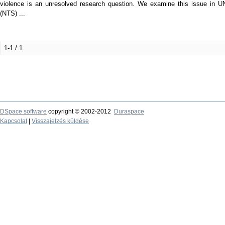
violence is an unresolved research question. We examine this issue in 
(NTS) ...
1-1 / 1
DSpace software
copyright © 2002-2012
Duraspace
Kapcsolat
|
Visszajelzés küldése