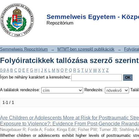
Folyóiratcikkek tallózása szerző
DSpace/Manakin Repository
Login
szerint "Yamabe S"
Semmelweis Egyetem - Közpo
Repozitórium
Semmelweis Repozitórium
→
MTMT-ben szereplő publikációk
→
Folyóira
Folyóiratcikkek tallózása szerző szeri
0-9
A
B
C
D
E
F
G
H
I
J
K
L
M
N
O
P
Q
R
S
T
U
V
W
X
Y
Z
Írjon be néhány karaktert a kereséshez:
A találatok rendezése:
Rendezés:
Talál
1-1 / 1
Are Children or Adolescents More at Risk for Posttraumatic Str
Exposure to Violence?: Evidence From Post-Genocide Rwanda
Neugebauer R
;
Forde A
;
Fodor, Kinga Edit
;
Fisher PW
;
Turner JB
;
Stehling-A
Whether children or adolescents exhibit higher levels of posttraumatic 