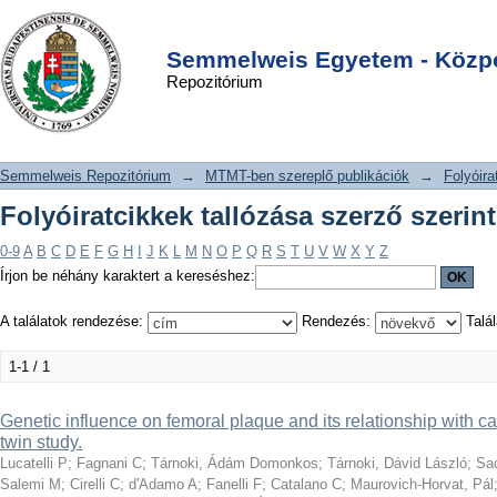
Folyóiratcikkek tallózása szerző
DSpace/Manakin Repository
Login
szerint "d'Adamo A"
Semmelweis Egyetem - Közpo
Repozitórium
Semmelweis Repozitórium
→
MTMT-ben szereplő publikációk
→
Folyóira
Folyóiratcikkek tallózása szerző szeri
0-9
A
B
C
D
E
F
G
H
I
J
K
L
M
N
O
P
Q
R
S
T
U
V
W
X
Y
Z
Írjon be néhány karaktert a kereséshez:
A találatok rendezése:
Rendezés:
Talál
1-1 / 1
Genetic influence on femoral plaque and its relationship with ca
twin study.
Lucatelli P
;
Fagnani C
;
Tárnoki, Ádám Domonkos
;
Tárnoki, Dávid László
;
Sa
Salemi M
;
Cirelli C
;
d'Adamo A
;
Fanelli F
;
Catalano C
;
Maurovich-Horvat, Pál