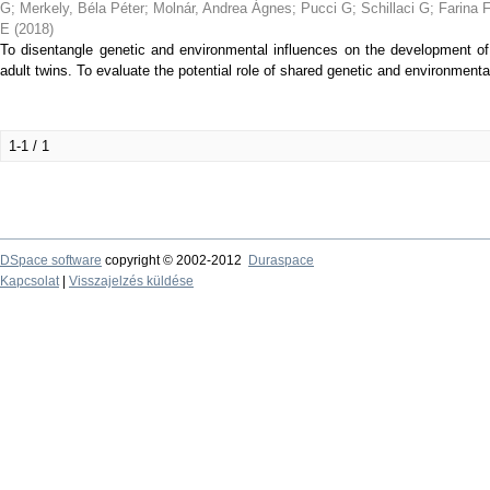
G
;
Merkely, Béla Péter
;
Molnár, Andrea Ágnes
;
Pucci G
;
Schillaci G
;
Farina 
E
(
2018
)
To disentangle genetic and environmental influences on the development of
adult twins. To evaluate the potential role of shared genetic and environmental
1-1 / 1
DSpace software
copyright © 2002-2012
Duraspace
Kapcsolat
|
Visszajelzés küldése