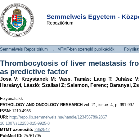
Thrombocytosis of liver metastasis
DSpace/Manakin Repository
Login
from colorectal cancer as predictive
Semmelweis Egyetem - Közpo
Repozitórium
factor
Semmelweis Repozitórium
→
MTMT-ben szereplő publikációk
→
Folyóira
Thrombocytosis of liver metastasis fr
as predictive factor
Josa V
;
Krzystanek M
;
Vass, Tamás
;
Lang T
;
Juhász V
Harsányi, László
;
Szallasi Z
;
Salamon, Ferenc
;
Baranyai, Zs
Folyóiratcikk
PATHOLOGY AND ONCOLOGY RESEARCH
vol.:21, issue.:4, p.:991-997.
ISSN:
1219-4956
URI:
http://repo.lib.semmelweis.hu//handle/123456789/2867
10.1007/s12253-015-9925-8
MTMT azonosító:
2852542
PubMed ID:
25761795