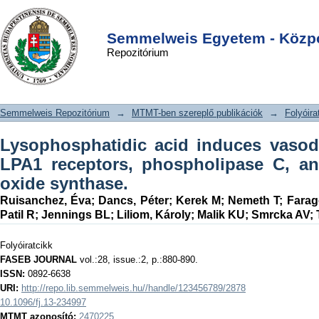
Lysophosphatidic acid induces
DSpace/Manakin Repository
Login
vasodilation mediated by LPA1
Semmelweis Egyetem - Közpo
Repozitórium
receptors, phospholipase C, and
endothelial nitric oxide synthase.
Semmelweis Repozitórium
→
MTMT-ben szereplő publikációk
→
Folyóira
Lysophosphatidic acid induces vasod
LPA1 receptors, phospholipase C, and
oxide synthase.
Ruisanchez, Éva
;
Dancs, Péter
;
Kerek M
;
Nemeth T
;
Farag
Patil R
;
Jennings BL
;
Liliom, Károly
;
Malik KU
;
Smrcka AV
;
Folyóiratcikk
FASEB JOURNAL
vol.:28, issue.:2, p.:880-890.
ISSN:
0892-6638
URI:
http://repo.lib.semmelweis.hu//handle/123456789/2878
10.1096/fj.13-234997
MTMT azonosító:
2470225