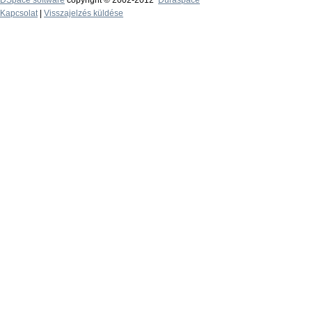
DSpace software
copyright © 2002-2012
Duraspace
Kapcsolat
|
Visszajelzés küldése