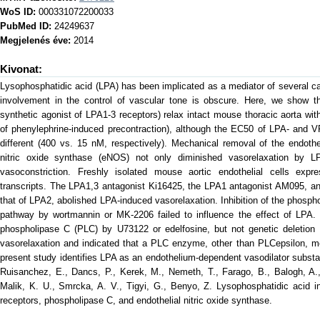
WoS ID:
000331072200033
PubMed ID:
24249637
Megjelenés éve:
2014
Kivonat:
Lysophosphatidic acid (LPA) has been implicated as a mediator of several car
involvement in the control of vascular tone is obscure. Here, we show 
synthetic agonist of LPA1-3 receptors) relax intact mouse thoracic aorta w
of phenylephrine-induced precontraction), although the EC50 of LPA- and 
different (400 vs. 15 nM, respectively). Mechanical removal of the endothe
nitric oxide synthase (eNOS) not only diminished vasorelaxation by 
vasoconstriction. Freshly isolated mouse aortic endothelial cells e
transcripts. The LPA1,3 antagonist Ki16425, the LPA1 antagonist AM095, and
that of LPA2, abolished LPA-induced vasorelaxation. Inhibition of the phosph
pathway by wortmannin or MK-2206 failed to influence the effect of LPA. H
phospholipase C (PLC) by U73122 or edelfosine, but not genetic deletion
vasorelaxation and indicated that a PLC enzyme, other than PLCepsilon, m
present study identifies LPA as an endothelium-dependent vasodilator subs
Ruisanchez, E., Dancs, P., Kerek, M., Nemeth, T., Farago, B., Balogh, A., 
Malik, K. U., Smrcka, A. V., Tigyi, G., Benyo, Z. Lysophosphatidic acid 
receptors, phospholipase C, and endothelial nitric oxide synthase.