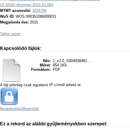
10.1016/j.thromres.2015.02.004
MTMT azonosító:
2834796
WoS ID:
WOS:000351086000031
Megjelenés éve:
2015
Teljes nézet
Kapcsolódó fájlok:
Név:
1_s2.0_S004938481 ...
Méret:
854.1Kb
Formátum:
PDF
A fájl jelenleg csak egyetemi IP címről érhető el.
Megtekintés/
Megnyitás
Ez a rekord az alábbi gyűjteményekben szerepel: