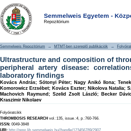
Ultrastructure and composition of
DSpace/Manakin Repository
Login
thrombi in coronary and peripheral
Semmelweis Egyetem - Közpo
Repozitórium
artery disease: correlations with
clinical and laboratory findings
Semmelweis Repozitórium
→
MTMT-ben szereplő publikációk
→
Folyóira
Ultrastructure and composition of thr
peripheral artery disease: correlatio
laboratory findings
Kovács András
;
Sótonyi Péter
;
Nagy Anikó Ilona
;
Tenek
Komorowicz Erzsébet
;
Kovács Eszter
;
Nikolova Natalia
;
S
Machovich Raymund
;
Szelid Zsolt László
;
Becker Dávi
Kraszimir Nikolaev
Folyóiratcikk
THROMBOSIS RESEARCH
vol.:135, issue.:4, p.:760-766.
ISSN:
0049-3848
URI:
http://repo.lib.semmelweis.hu//handle/123456789/2907