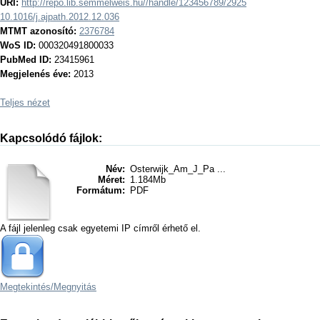
URI:
http://repo.lib.semmelweis.hu//handle/123456789/2925
10.1016/j.ajpath.2012.12.036
MTMT azonosító:
2376784
WoS ID:
000320491800033
PubMed ID:
23415961
Megjelenés éve:
2013
Teljes nézet
Kapcsolódó fájlok:
Név:
Osterwijk_Am_J_Pa ...
Méret:
1.184Mb
Formátum:
PDF
A fájl jelenleg csak egyetemi IP címről érhető el.
Megtekintés/
Megnyitás