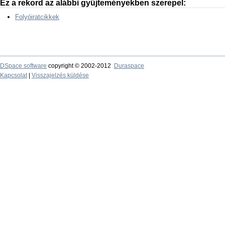
Ez a rekord az alábbi gyűjteményekben szerepel:
Folyóiratcikkek
DSpace software
copyright © 2002-2012
Duraspace
Kapcsolat
|
Visszajelzés küldése