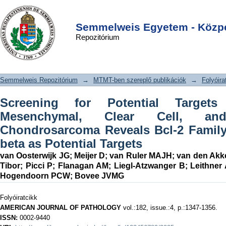
Screening for Potential Targets for
DSpace/Manakin Repository
Login
Therapy in Mesenchymal, Clear Cell,
Semmelweis Egyetem - Közpo
Repozitórium
and Dedifferentiated Chondrosarcoma
Reveals Bcl-2 Family Members and
TGF beta as Potential Targets
Semmelweis Repozitórium
→
MTMT-ben szereplő publikációk
→
Folyóira
Screening for Potential Target
Mesenchymal, Clear Cell, and 
Chondrosarcoma Reveals Bcl-2 Fami
beta as Potential Targets
van Oosterwijk JG
;
Meijer D
;
van Ruler MAJH
;
van den Ak
Tibor
;
Picci P
;
Flanagan AM
;
Liegl-Atzwanger B
;
Leithner
Hogendoorn PCW
;
Bovee JVMG
Folyóiratcikk
AMERICAN JOURNAL OF PATHOLOGY
vol.:182, issue.:4, p.:1347-1356.
ISSN:
0002-9440