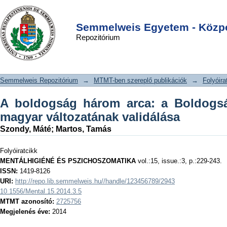
A boldogság három arca: a Boldogság
DSpace/Manakin Repository
Login
Orientáció Skála magyar változatának
Semmelweis Egyetem - Közpo
Repozitórium
validálása
Semmelweis Repozitórium
→
MTMT-ben szereplő publikációk
→
Folyóira
A boldogság három arca: a Boldogsá
magyar változatának validálása
Szondy, Máté
;
Martos, Tamás
Folyóiratcikk
MENTÁLHIGIÉNÉ ÉS PSZICHOSZOMATIKA
vol.:15, issue.:3, p.:229-243.
ISSN:
1419-8126
URI:
http://repo.lib.semmelweis.hu//handle/123456789/2943
10.1556/Mental.15.2014.3.5
MTMT azonosító:
2725756
Megjelenés éve:
2014