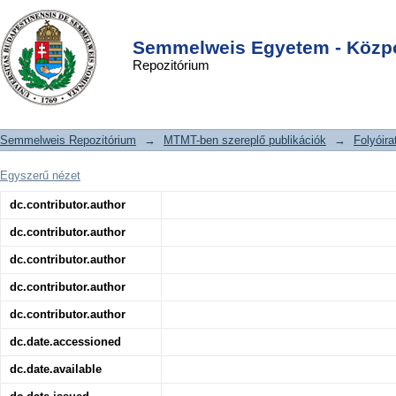
Hallgatói attitűdök az abortusz
DSpace/Manakin Repository
Login
kérdéskörében a Semmelweis Egyetem
Semmelweis Egyetem - Közpo
Repozitórium
Egészségtudományi Karán
Semmelweis Repozitórium
→
MTMT-ben szereplő publikációk
→
Folyóira
Egyszerű nézet
dc.contributor.author
dc.contributor.author
dc.contributor.author
dc.contributor.author
dc.contributor.author
dc.date.accessioned
dc.date.available