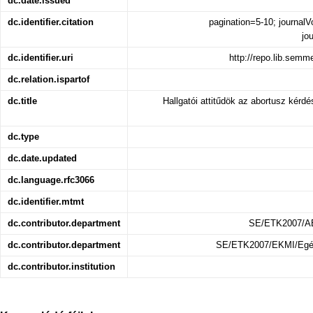
dc.date.issued
dc.identifier.citation
pagination=5-10; journal
jo
dc.identifier.uri
http://repo.lib.sem
dc.relation.ispartof
dc.title
Hallgatói attitűdök az abortusz ké
dc.type
dc.date.updated
dc.language.rfc3066
dc.identifier.mtmt
dc.contributor.department
SE/ETK2007/AE
dc.contributor.department
SE/ETK2007/EKMI/Egés
dc.contributor.institution