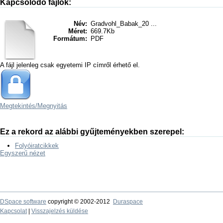
Kapcsolódó fájlok:
Név:
Gradvohl_Babak_20 ...
Méret:
669.7Kb
Formátum:
PDF
A fájl jelenleg csak egyetemi IP címről érhető el.
Megtekintés/
Megnyitás
Ez a rekord az alábbi gyűjteményekben szerepel:
Folyóiratcikkek
Egyszerű nézet
DSpace software
copyright © 2002-2012
Duraspace
Kapcsolat
|
Visszajelzés küldése