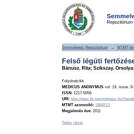
Felső légúti fertőzé
DSpace/Manakin Repository
Semmelwe
Repozitórium
Semmelweis Repozitórium
→
MTMT-ben
Felső légúti fertőzé
Bánusz, Rita
;
Szikszay, Orsolya
Folyóiratcikk
MEDICUS ANONYMUS
vol.:19, issue.:9-
ISSN:
1217-5056
URI:
http://repo.lib.semmelweis.hu//han
MTMT azonosító:
1984513
Megjelenés éve:
2011
Teljes nézet