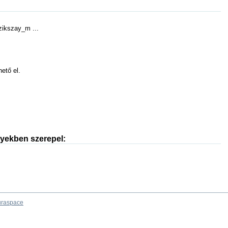
ikszay_m ...
hető el.
nyekben szerepel:
raspace