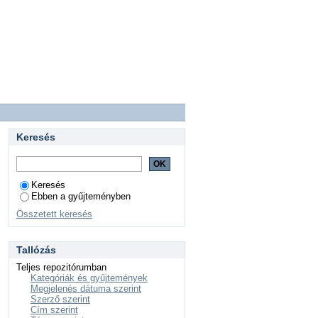
Keresés
Keresés
Ebben a gyűjteményben
Összetett keresés
Tallózás
Teljes repozitórumban
Kategóriák és gyűjtemények
Megjelenés dátuma szerint
Szerző szerint
Cím szerint