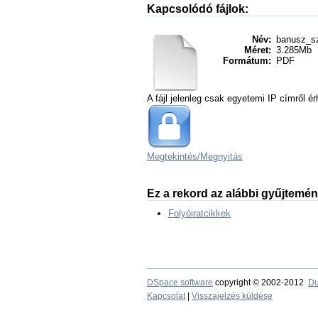
Kapcsolódó fájlok:
Név:
banusz_sz
Méret:
3.285Mb
Formátum:
PDF
A fájl jelenleg csak egyetemi IP címről ér
Megtekintés/
Megnyitás
Ez a rekord az alábbi gyűjtemé
Folyóiratcikkek
DSpace software
copyright © 2002-2012
Du
Kapcsolat
|
Visszajelzés küldése