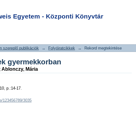
sek gyermekkorban
Login
is Egyetem - Központi Könyvtár
 szereplő publikációk
→
Folyóiratcikkek
→
Rekord megtekintése
sek gyermekkorban
;
Ablonczy, Mária
10, p.:14-17.
dle/123456789/3035