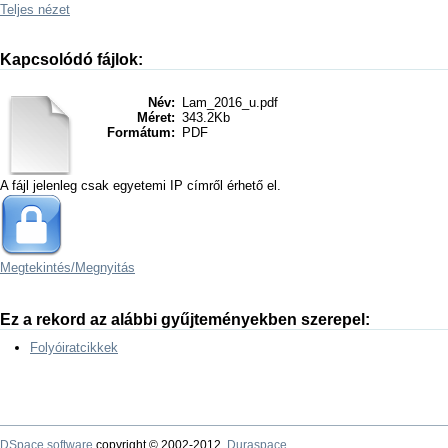
Teljes nézet
Kapcsolódó fájlok:
Név:
Lam_2016_u.pdf
Méret:
343.2Kb
Formátum:
PDF
A fájl jelenleg csak egyetemi IP címről érhető el.
Megtekintés/
Megnyitás
Ez a rekord az alábbi gyűjteményekben szerepel:
Folyóiratcikkek
DSpace software
copyright © 2002-2012
Duraspace