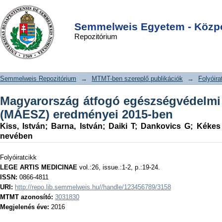
Magyarország átfogó egészségvédelmi
DSpace/Manakin Repository
Login
szűrőprogramjának (MÁESZ)
Semmelweis Egyetem - Közpo
Repozitórium
eredményei 2015-ben
Semmelweis Repozitórium
→
MTMT-ben szereplő publikációk
→
Folyóira
Magyarország átfogó egészségvédelmi
(MÁESZ) eredményei 2015-ben
Kiss, István
;
Barna, István
;
Daiki T
;
Dankovics G
;
Kékes
nevében
Folyóiratcikk
LEGE ARTIS MEDICINAE
vol.:26, issue.:1-2, p.:19-24.
ISSN:
0866-4811
URI:
http://repo.lib.semmelweis.hu//handle/123456789/3158
MTMT azonosító:
3031830
Megjelenés éve:
2016