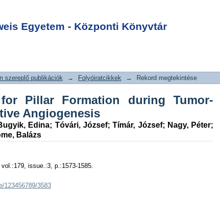
 Pillar Formation
Login
d Intussusceptive
is Egyetem - Központi Könyvtár
 szereplő publikációk
→
Folyóiratcikkek
→
Rekord megtekintése
or Pillar Formation during Tumor-
tive Angiogenesis
Bugyik, Edina
;
Tóvári, József
;
Tímár, József
;
Nagy, Péter
;
me, Balázs
vol.:179, issue.:3, p.:1573-1585.
dle/123456789/3583