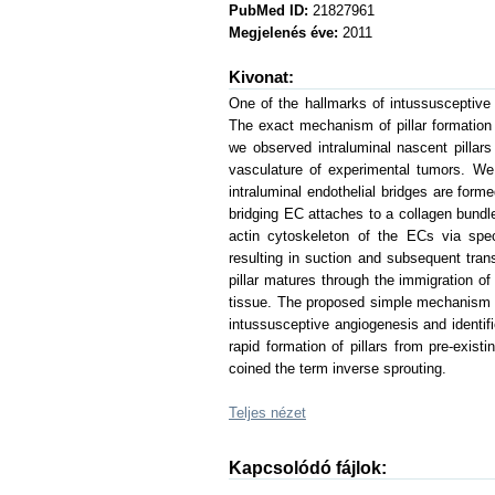
PubMed ID:
21827961
Megjelenés éve:
2011
Kivonat:
One of the hallmarks of intussusceptive 
The exact mechanism of pillar formation
we observed intraluminal nascent pillars
vasculature of experimental tumors. We
intraluminal endothelial bridges are fo
bridging EC attaches to a collagen bundle
actin cytoskeleton of the ECs via spec
resulting in suction and subsequent tran
pillar matures through the immigration o
tissue. The proposed simple mechanism g
intussusceptive angiogenesis and identifi
rapid formation of pillars from pre-exist
coined the term inverse sprouting.
Teljes nézet
Kapcsolódó fájlok: