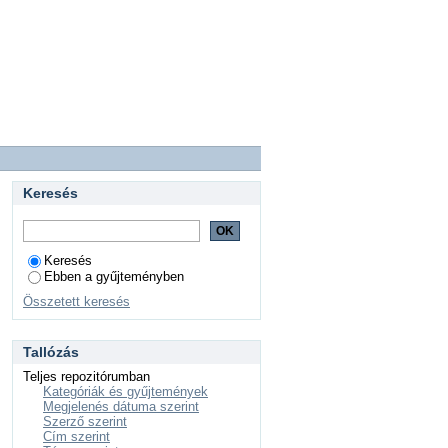
Keresés
Keresés
Ebben a gyűjteményben
Összetett keresés
Tallózás
Teljes repozitórumban
Kategóriák és gyűjtemények
Megjelenés dátuma szerint
Szerző szerint
Cím szerint