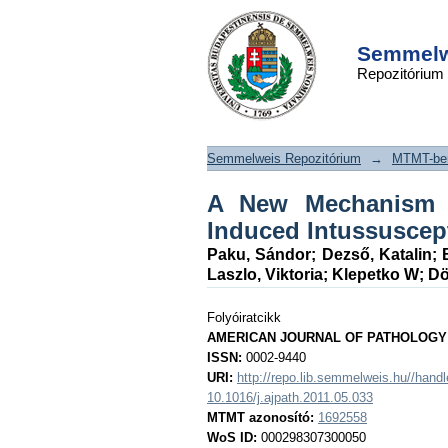
A New Mechanism for
DSpace/Manakin Repository
during Tumor-Induce
Semmelwe
Repozitórium
Angiogenesis
Semmelweis Repozitórium
→
MTMT-ben
A New Mechanism f
Induced Intussuscep
Paku, Sándor
;
Dezső, Katalin
;
Laszlo, Viktoria
;
Klepetko W
;
Dö
Folyóiratcikk
AMERICAN JOURNAL OF PATHOLOGY
ISSN:
0002-9440
URI:
http://repo.lib.semmelweis.hu//han
10.1016/j.ajpath.2011.05.033
MTMT azonosító:
1692558
WoS ID:
000298307300050