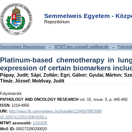
Platinum-based chemotherapy in lung
DSpace/Manakin Repository
Login
cancer affects the expression of
Semmelweis Egyetem - Közpo
Repozitórium
certain biomarkers including ERCC1
Semmelweis Repozitórium
→
MTMT-ben szereplő publikációk
→
Folyóira
Platinum-based chemotherapy in lung
expression of certain biomarkers incl
Pápay, Judit
;
Sápi, Zoltán
;
Egri, Gábor
;
Gyulai, Márton
;
Sze
Tímár, József
;
Moldvay, Judit
Folyóiratcikk
PATHOLOGY AND ONCOLOGY RESEARCH
vol.:15, issue.:3, p.:445-450.
ISSN:
1219-4956
URI:
http://repo.lib.semmelweis.hu//handle/123456789/3588
10.1007/s12253-009-9155-z
MTMT azonosító:
1241835
WoS ID:
000273280200020