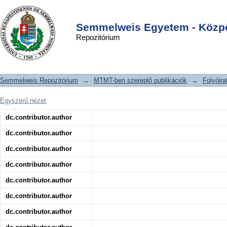
Benzyl Isothiocyanate potentiates p53
DSpace/Manakin Repository
Login
signaling and antitumor effects
Semmelweis Egyetem - Közpo
Repozitórium
against breast cancer through
activation of p53-LKB1 and p73-LKB1
axes
Semmelweis Repozitórium
→
MTMT-ben szereplő publikációk
→
Folyóira
Egyszerű nézet
dc.contributor.author
dc.contributor.author
dc.contributor.author
dc.contributor.author
dc.contributor.author
dc.contributor.author
dc.contributor.author