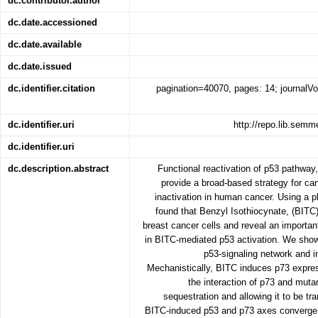
dc.contributor.author
dc.date.accessioned
dc.date.available
dc.date.issued
dc.identifier.citation
pagination=40070, pages: 14; journalV
dc.identifier.uri
http://repo.lib.sem
dc.identifier.uri
dc.description.abstract
Functional reactivation of p53 pathway,
provide a broad-based strategy for ca
inactivation in human cancer. Using a 
found that Benzyl Isothiocynate, (BITC
breast cancer cells and reveal an impor
in BITC-mediated p53 activation. We show
p53-signaling network and in
Mechanistically, BITC induces p73 expres
the interaction of p73 and muta
sequestration and allowing it to be tra
BITC-induced p53 and p73 axes converge