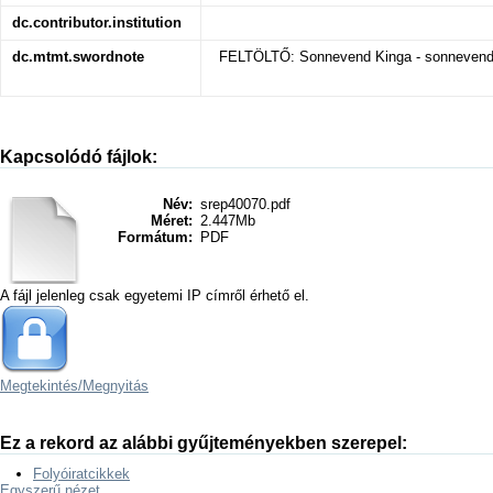
dc.contributor.institution
dc.mtmt.swordnote
FELTÖLTŐ: Sonnevend Kinga - sonnevend
Kapcsolódó fájlok:
Név:
srep40070.pdf
Méret:
2.447Mb
Formátum:
PDF
A fájl jelenleg csak egyetemi IP címről érhető el.
Megtekintés/
Megnyitás
Ez a rekord az alábbi gyűjteményekben szerepel:
Folyóiratcikkek
Egyszerű nézet