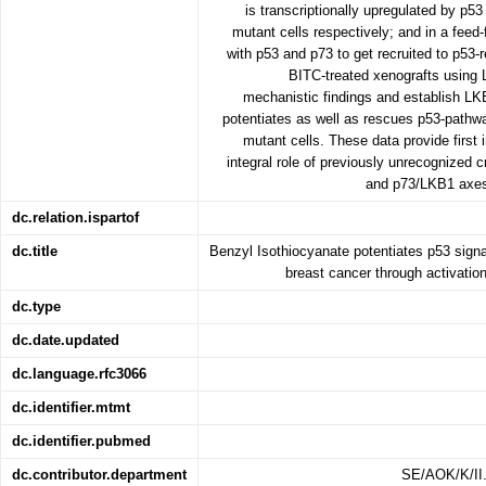
is transcriptionally upregulated by p5
mutant cells respectively; and in a fee
with p53 and p73 to get recruited to p53
BITC-treated xenografts using L
mechanistic findings and establish L
potentiates as well as rescues p53-pathwa
mutant cells. These data provide first i
integral role of previously unrecognized
and p73/LKB1 axes 
dc.relation.ispartof
dc.title
Benzyl Isothiocyanate potentiates p53 signa
breast cancer through activati
dc.type
dc.date.updated
dc.language.rfc3066
dc.identifier.mtmt
dc.identifier.pubmed
dc.contributor.department
SE/AOK/K/II.