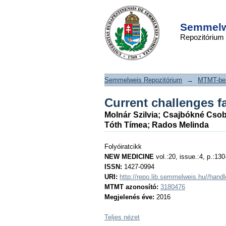
Current challenges
DSpace/Manakin Repository
catering
Semmelwe
Repozitórium
Semmelweis Repozitórium
→
MTMT-ben
Current challenges f
Molnár Szilvia
;
Csajbókné Cso
Tóth Tímea
;
Rados Melinda
Folyóiratcikk
NEW MEDICINE
vol.:20, issue.:4, p.:130
ISSN:
1427-0994
URI:
http://repo.lib.semmelweis.hu//han
MTMT azonosító:
3180476
Megjelenés éve:
2016
Teljes nézet