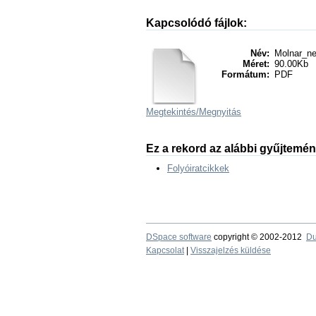
Kapcsolódó fájlok:
Név:
Molnar_n
Méret:
90.00Kb
Formátum:
PDF
Megtekintés/
Megnyitás
Ez a rekord az alábbi gyűjtemé
Folyóiratcikkek
DSpace software
copyright © 2002-2012
Du
Kapcsolat
|
Visszajelzés küldése