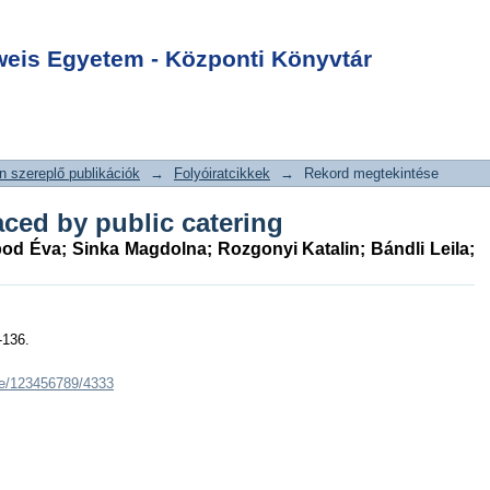
 faced by public
Login
is Egyetem - Központi Könyvtár
 szereplő publikációk
→
Folyóiratcikkek
→
Rekord megtekintése
aced by public catering
bod Éva
;
Sinka Magdolna
;
Rozgonyi Katalin
;
Bándli Leila
;
-136.
dle/123456789/4333