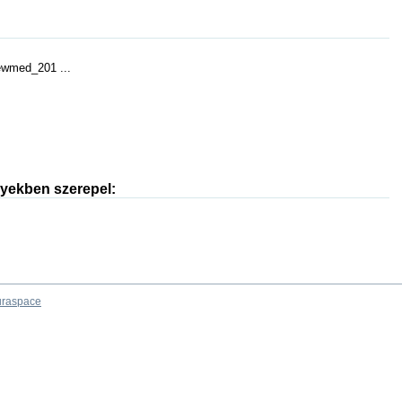
ewmed_201 ...
nyekben szerepel:
raspace