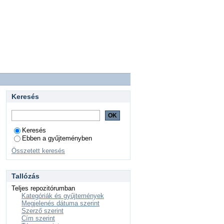
Keresés
Keresés
Ebben a gyűjteményben
Összetett keresés
Tallózás
Teljes repozitórumban
Kategóriák és gyűjtemények
Megjelenés dátuma szerint
Szerző szerint
Cím szerint