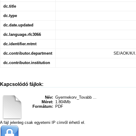
dc.title
dc.type
dc.date.updated
dc.language.rfc3066
dc.identifier.mtmt
dc.contributor.department
SE/AOK/K/I.
dc.contributor.institution
Kapcsolódó fájlok:
Név:
Gyermekorv_Tovabb ...
Méret:
1.804Mb
Formátum:
PDF
A fájl jelenleg csak egyetemi IP címről érhető el.