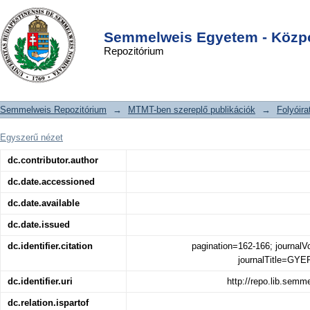
Újszülöttkori ultrahangvizsgálatok
DSpace/Manakin Repository
Login
Semmelweis Egyetem - Közpo
Repozitórium
Semmelweis Repozitórium
→
MTMT-ben szereplő publikációk
→
Folyóira
Egyszerű nézet
dc.contributor.author
dc.date.accessioned
dc.date.available
dc.date.issued
dc.identifier.citation
pagination=162-166; journal
journalTitle=
dc.identifier.uri
http://repo.lib.sem
dc.relation.ispartof