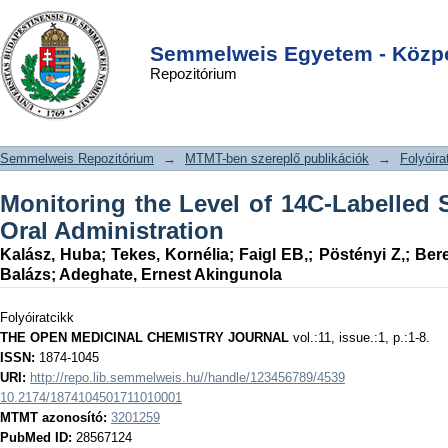
Monitoring the Level of 14C-Labelled
DSpace/Manakin Repository
Login
Selegiline Following Oral
Semmelweis Egyetem - Közpo
Repozitórium
Administration
Semmelweis Repozitórium
→
MTMT-ben szereplő publikációk
→
Folyóira
Monitoring the Level of 14C-Labelled 
Oral Administration
Kalász, Huba
;
Tekes, Kornélia
;
Faigl EB,
;
Pöstényi Z,
;
Bere
Balázs
;
Adeghate, Ernest Akingunola
Folyóiratcikk
THE OPEN MEDICINAL CHEMISTRY JOURNAL
vol.:11, issue.:1, p.:1-8.
ISSN:
1874-1045
URI:
http://repo.lib.semmelweis.hu//handle/123456789/4539
10.2174/1874104501711010001
MTMT azonosító:
3201259
PubMed ID:
28567124