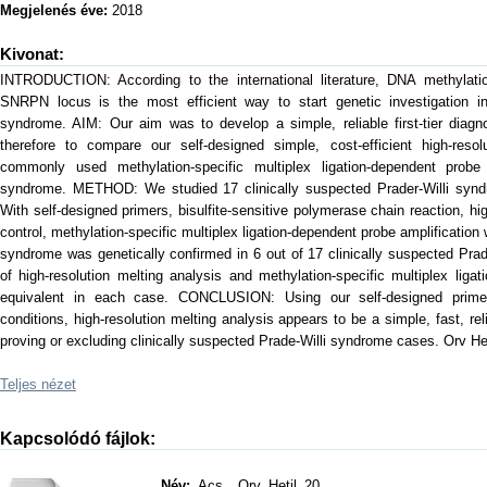
Megjelenés éve:
2018
Kivonat:
INTRODUCTION: According to the international literature, DNA methylatio
SNRPN locus is the most efficient way to start genetic investigation in
syndrome. AIM: Our aim was to develop a simple, reliable first-tier diagn
therefore to compare our self-designed simple, cost-efficient high-reso
commonly used methylation-specific multiplex ligation-dependent probe a
syndrome. METHOD: We studied 17 clinically suspected Prader-Willi synd
With self-designed primers, bisulfite-sensitive polymerase chain reaction, hi
control, methylation-specific multiplex ligation-dependent probe amplificati
syndrome was genetically confirmed in 6 out of 17 clinically suspected Prad
of high-resolution melting analysis and methylation-specific multiplex liga
equivalent in each case. CONCLUSION: Using our self-designed primers
conditions, high-resolution melting analysis appears to be a simple, fast, rel
proving or excluding clinically suspected Prade-Willi syndrome cases. Orv Het
Teljes nézet
Kapcsolódó fájlok:
Név:
Acs__Orv_Hetil_20 ...