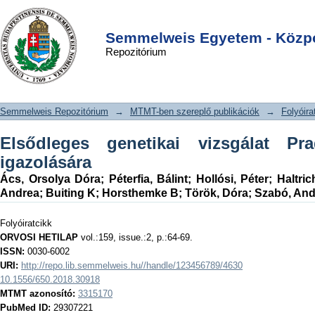
Elsődleges genetikai vizsgálat Prader–
DSpace/Manakin Repository
Login
Willi-szindróma igazolására
Semmelweis Egyetem - Közpo
Repozitórium
Semmelweis Repozitórium
→
MTMT-ben szereplő publikációk
→
Folyóira
Elsődleges genetikai vizsgálat Prad
igazolására
Ács, Orsolya Dóra
;
Péterfia, Bálint
;
Hollósi, Péter
;
Haltric
Andrea
;
Buiting K
;
Horsthemke B
;
Török, Dóra
;
Szabó, And
Folyóiratcikk
ORVOSI HETILAP
vol.:159, issue.:2, p.:64-69.
ISSN:
0030-6002
URI:
http://repo.lib.semmelweis.hu//handle/123456789/4630
10.1556/650.2018.30918
MTMT azonosító:
3315170
PubMed ID:
29307221