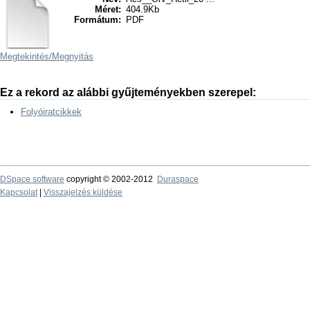
Méret:
404.9Kb
Formátum:
PDF
Megtekintés/
Megnyitás
Ez a rekord az alábbi gyűjteményekben szerepel:
Folyóiratcikkek
DSpace software
copyright © 2002-2012
Duraspace
Kapcsolat
|
Visszajelzés küldése