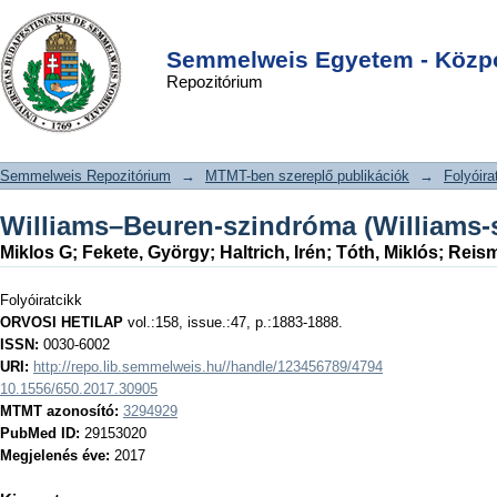
Williams–Beuren-szindróma (Williams-
DSpace/Manakin Repository
Login
szindróma)
Semmelweis Egyetem - Közpo
Repozitórium
Semmelweis Repozitórium
→
MTMT-ben szereplő publikációk
→
Folyóira
Williams–Beuren-szindróma (Williams-
Miklos G
;
Fekete, György
;
Haltrich, Irén
;
Tóth, Miklós
;
Reism
Folyóiratcikk
ORVOSI HETILAP
vol.:158, issue.:47, p.:1883-1888.
ISSN:
0030-6002
URI:
http://repo.lib.semmelweis.hu//handle/123456789/4794
10.1556/650.2017.30905
MTMT azonosító:
3294929
PubMed ID:
29153020
Megjelenés éve:
2017