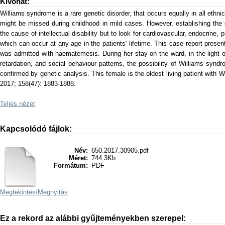
Kivonat:
Williams syndrome is a rare genetic disorder, that occurs equally in all eth
might be missed during childhood in mild cases. However, establishing the d
the cause of intellectual disability but to look for cardiovascular, endocrine, 
which can occur at any age in the patients' lifetime. This case report prese
was admitted with haematemesis. During her stay on the ward, in the light of
retardation, and social behaviour patterns, the possibility of Williams syn
confirmed by genetic analysis. This female is the oldest living patient with 
2017; 158(47): 1883-1888.
Teljes nézet
Kapcsolódó fájlok:
Név:
650.2017.30905.pdf
Méret:
744.3Kb
Formátum:
PDF
Megtekintés/
Megnyitás
Ez a rekord az alábbi gyűjteményekben szerepel: