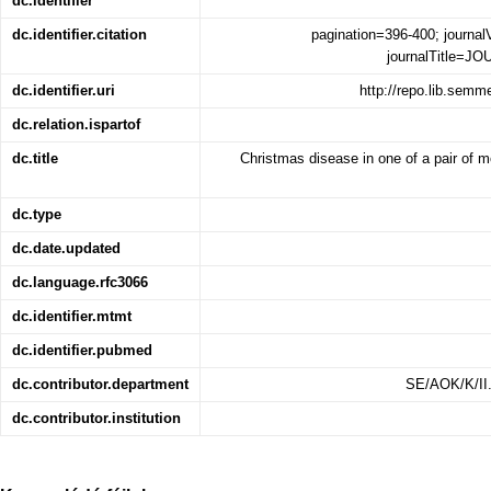
dc.identifier
dc.identifier.citation
pagination=396-400; journa
journalTitle=
dc.identifier.uri
http://repo.lib.sem
dc.relation.ispartof
dc.title
Christmas disease in one of a pair of m
dc.type
dc.date.updated
dc.language.rfc3066
dc.identifier.mtmt
dc.identifier.pubmed
dc.contributor.department
SE/AOK/K/II.
dc.contributor.institution