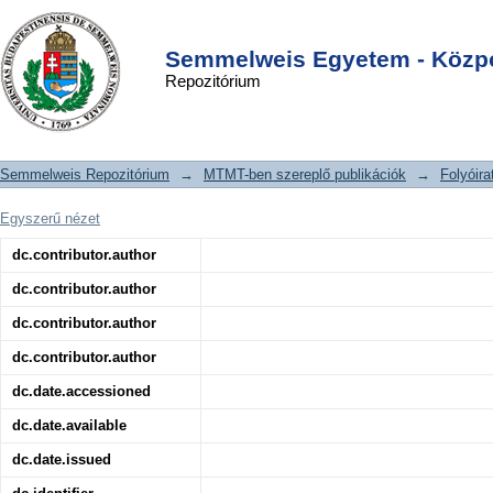
Christmas disease in one of a pair of
DSpace/Manakin Repository
Login
monozygotic twin girls, possibly the
Semmelweis Egyetem - Közpo
Repozitórium
effect of lyonization.
Semmelweis Repozitórium
→
MTMT-ben szereplő publikációk
→
Folyóira
Egyszerű nézet
dc.contributor.author
dc.contributor.author
dc.contributor.author
dc.contributor.author
dc.date.accessioned
dc.date.available
dc.date.issued