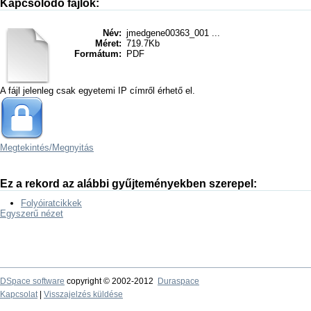
Kapcsolódó fájlok:
Név:
jmedgene00363_001 ...
Méret:
719.7Kb
Formátum:
PDF
A fájl jelenleg csak egyetemi IP címről érhető el.
Megtekintés/
Megnyitás
Ez a rekord az alábbi gyűjteményekben szerepel:
Folyóiratcikkek
Egyszerű nézet
DSpace software
copyright © 2002-2012
Duraspace
Kapcsolat
|
Visszajelzés küldése