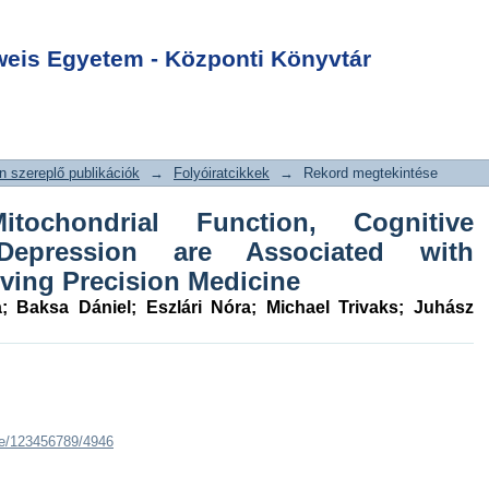
Mitochondrial
Login
e Impairment and
is Egyetem - Központi Könyvtár
ssociated with
rving Precision
 szereplő publikációk
→
Folyóiratcikkek
→
Rekord megtekintése
tochondrial Function, Cognitive
epression are Associated with
ing Precision Medicine
a
;
Baksa Dániel
;
Eszlári Nóra
;
Michael Trivaks
;
Juhász
dle/123456789/4946