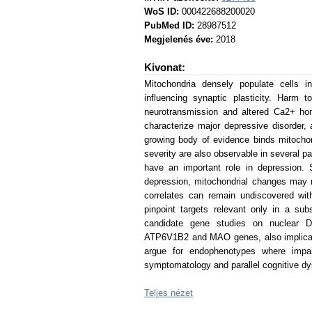
WoS ID:
000422688200020
PubMed ID:
28987512
Megjelenés éve:
2018
Kivonat:
Mitochondria densely populate cells i
influencing synaptic plasticity. Harm
neurotransmission and altered Ca2+ hom
characterize major depressive disorder
growing body of evidence binds mitochond
severity are also observable in several p
have an important role in depression. S
depression, mitochondrial changes may r
correlates can remain undiscovered wi
pinpoint targets relevant only in a sub
candidate gene studies on nuclear D
ATP6V1B2 and MAO genes, also implicated
argue for endophenotypes where impai
symptomatology and parallel cognitive dy
Teljes nézet