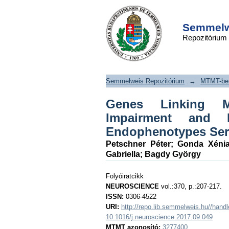
Genes Linking 
DSpace/Manakin Repository
Function, Cognitiv
Semmelwe
Repozitórium
Depression are A
Endophenotypes Se
Medicine
Semmelweis Repozitórium
→
MTMT-ben
Genes Linking Mi
Impairment and D
Endophenotypes Serv
Petschner Péter
;
Gonda Xéni
Gabriella
;
Bagdy György
Folyóiratcikk
NEUROSCIENCE
vol.:370, p.:207-217.
ISSN:
0306-4522
URI:
http://repo.lib.semmelweis.hu//han
10.1016/j.neuroscience.2017.09.049
MTMT azonosító:
3277400