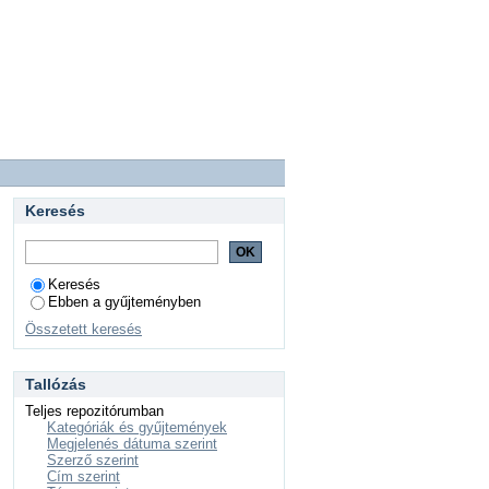
Keresés
Keresés
Ebben a gyűjteményben
Összetett keresés
Tallózás
Teljes repozitórumban
Kategóriák és gyűjtemények
Megjelenés dátuma szerint
Szerző szerint
Cím szerint