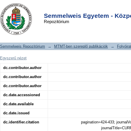
Is mania the hypertension of the
DSpace/Manakin Repository
Login
mood? Discussion of a hypothesis
Semmelweis Egyetem - Közpo
Repozitórium
Semmelweis Repozitórium
→
MTMT-ben szereplő publikációk
→
Folyóira
Egyszerű nézet
dc.contributor.author
dc.contributor.author
dc.contributor.author
dc.date.accessioned
dc.date.available
dc.date.issued
dc.identifier.citation
pagination=424-433; journal
journalTitle=