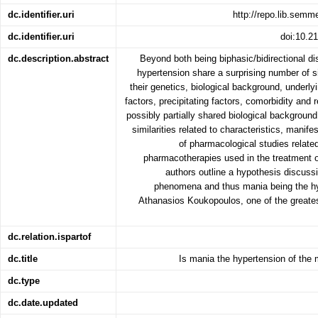
dc.identifier.uri
http://repo.lib.sem
dc.identifier.uri
doi:10.
dc.description.abstract
Beyond both being biphasic/bidirectional d
hypertension share a surprising number of s
their genetics, biological background, underl
factors, precipitating factors, comorbidity and 
possibly partially shared biological backgroun
similarities related to characteristics, manife
of pharmacological studies related
pharmacotherapies used in the treatment of
authors outline a hypothesis discussi
phenomena and thus mania being the h
Athanasios Koukopoulos, one of the greates
dc.relation.ispartof
dc.title
Is mania the hypertension of the
dc.type
dc.date.updated