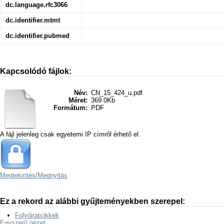
dc.language.rfc3066
dc.identifier.mtmt
dc.identifier.pubmed
Kapcsolódó fájlok:
Név:
CN_15_424_u.pdf
Méret:
369.0Kb
Formátum:
PDF
A fájl jelenleg csak egyetemi IP címről érhető el.
Megtekintés/
Megnyitás
Ez a rekord az alábbi gyűjteményekben szerepel:
Folyóiratcikkek
Egyszerű nézet