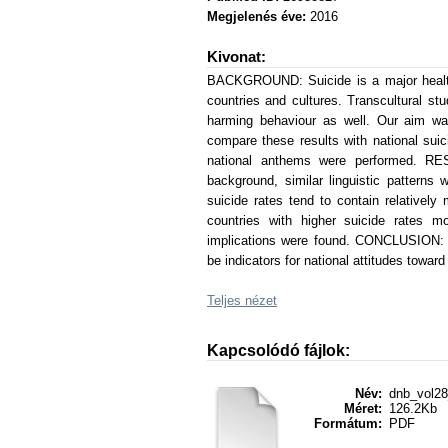
Megjelenés éve:
2016
Kivonat:
BACKGROUND: Suicide is a major health 
countries and cultures. Transcultural stu
harming behaviour as well. Our aim was
compare these results with national su
national anthems were performed. RESU
background, similar linguistic patterns
suicide rates tend to contain relatively
countries with higher suicide rates m
implications were found. CONCLUSION: T
be indicators for national attitudes toward
Teljes nézet
Kapcsolódó fájlok:
Név:
dnb_vol28
Méret:
126.2Kb
Formátum:
PDF