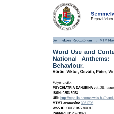
Word Use and Conten
DSpace/Manakin Repository
First Verses of Six 
Semmelwe
Repozitórium
A Transcultural As
Behaviour.
Semmelweis Repozitórium
→
MTMT-ben
Word Use and Conten
National Anthems: 
Behaviour.
Vörös, Viktor
;
Osváth, Péter
;
Vi
Folyóiratcikk
PSYCHIATRIA DANUBINA
vol.:28, issue
ISSN:
0353-5053
URI:
http://repo.lib.semmelweis.hu//han
MTMT azonosító:
3031708
WoS ID:
000381877700012
PubMed ID:
26938827