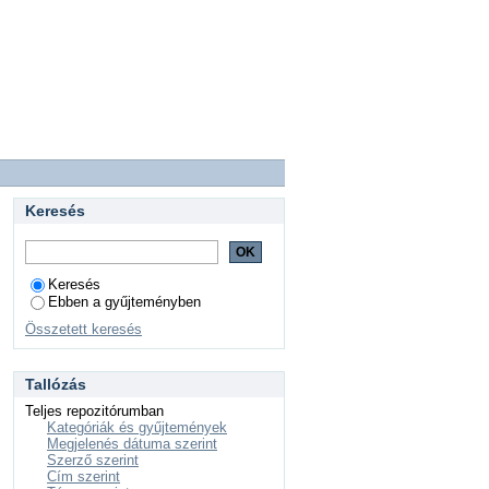
Keresés
Keresés
Ebben a gyűjteményben
Összetett keresés
Tallózás
Teljes repozitórumban
Kategóriák és gyűjtemények
Megjelenés dátuma szerint
Szerző szerint
Cím szerint