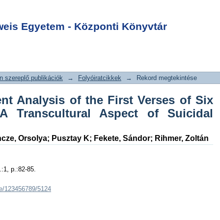
t Analysis of the
Login
National Anthems:
is Egyetem - Központi Könyvtár
pect of Suicidal
 szereplő publikációk
→
Folyóiratcikkek
→
Rekord megtekintése
t Analysis of the First Verses of Six
A Transcultural Aspect of Suicidal
ncze, Orsolya
;
Pusztay K
;
Fekete, Sándor
;
Rihmer, Zoltán
.:1, p.:82-85.
dle/123456789/5124