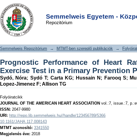
Prognostic Performance of Heart Rate
DSpace/Manakin Repository
Login
Recovery on an Exercise Test in a
Semmelweis Egyetem - Közpo
Repozitórium
Primary Prevention Population
Semmelweis Repozitórium
→
MTMT-ben szereplő publikációk
→
Folyóira
Prognostic Performance of Heart R
Exercise Test in a Primary Prevention 
Sydó, Nóra
;
Sydó T
;
Carta KG
;
Hussain N
;
Farooq S
;
Mu
Lopez-Jimenez F
;
Allison TG
Folyóiratcikk
JOURNAL OF THE AMERICAN HEART ASSOCIATION
vol.:7, issue.:7, p.:
ISSN:
2047-9980
URI:
http://repo.lib.semmelweis.hu//handle/123456789/5366
10.1161/JAHA.117.008143
MTMT azonosító:
3341550
Megjelenés éve:
2018