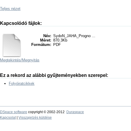
Teljes nézet
Kapcsolódó fájlok:
Név:
SydoN_JAHA_Progno ...
Méret:
870.3Kb
Formátum:
PDF
Megtekintés/
Megnyitás
Ez a rekord az alábbi gyűjteményekben szerepel:
Folyóiratcikkek
DSpace software
copyright © 2002-2012
Duraspace
Kapcsolat
|
Visszajelzés küldése