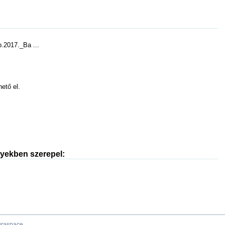
2017._Ba ...
hető el.
nyekben szerepel:
raspace