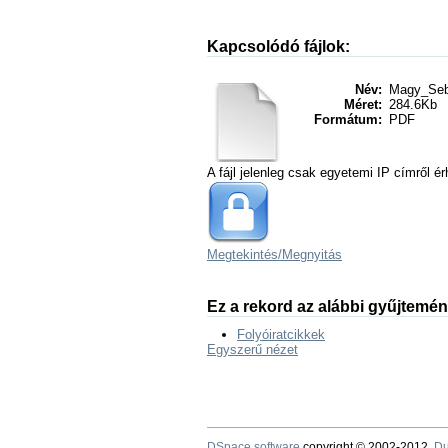
Kapcsolódó fájlok:
Név:
Magy_Seb.
Méret:
284.6Kb
Formátum:
PDF
A fájl jelenleg csak egyetemi IP címről ér
Megtekintés/
Megnyitás
Ez a rekord az alábbi gyűjtemé
Folyóiratcikkek
Egyszerű nézet
DSpace software
copyright © 2002-2012
Du