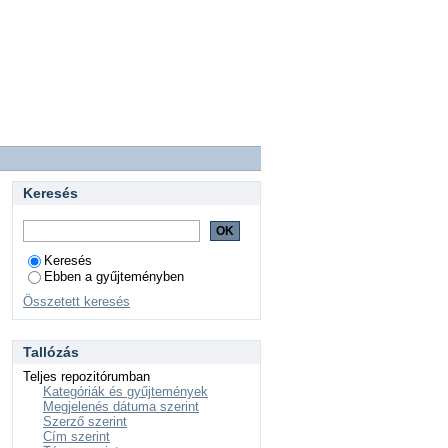
Keresés
Keresés
Ebben a gyűjteményben
Összetett keresés
Tallózás
Teljes repozitórumban
Kategóriák és gyűjtemények
Megjelenés dátuma szerint
Szerző szerint
Cím szerint