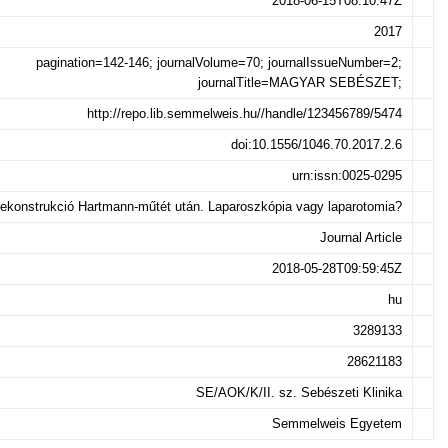
2018-06-15T08:10:47Z
2017
pagination=142-146; journalVolume=70; journalIssueNumber=2;
journalTitle=MAGYAR SEBÉSZET;
http://repo.lib.semmelweis.hu//handle/123456789/5474
doi:10.1556/1046.70.2017.2.6
urn:issn:0025-0295
rekonstrukció Hartmann-műtét után. Laparoszkópia vagy laparotomia?
Journal Article
2018-05-28T09:59:45Z
hu
3289133
28621183
SE/AOK/K/II. sz. Sebészeti Klinika
Semmelweis Egyetem