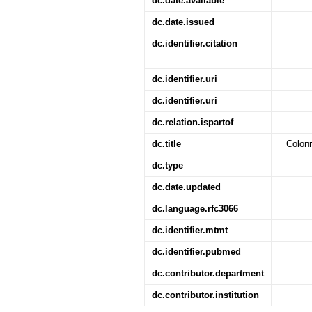
dc.date.available
dc.date.issued
dc.identifier.citation
dc.identifier.uri
dc.identifier.uri
dc.relation.ispartof
dc.title
Colon
dc.type
dc.date.updated
dc.language.rfc3066
dc.identifier.mtmt
dc.identifier.pubmed
dc.contributor.department
dc.contributor.institution