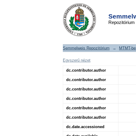
Colonrekonstrukci
DSpace/Manakin Repository
után. Laparo
Semmelwe
Repozitórium
laparotomia?
Semmelweis Repozitórium
→
MTMT-ben
Egyszerű nézet
dc.contributor.author
dc.contributor.author
dc.contributor.author
dc.contributor.author
dc.contributor.author
dc.contributor.author
dc.date.accessioned