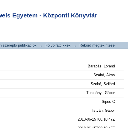
ó Hartmann-műtét
Login
szkópia vagy
is Egyetem - Központi Könyvtár
 szereplő publikációk
→
Folyóiratcikkek
→
Rekord megtekintése
Barabás, Lóránd
Szabó, Ákos
Szabó, Szilárd
Turcsányi, Gábor
Sipos C
István, Gábor
2018-06-15T08:10:47Z