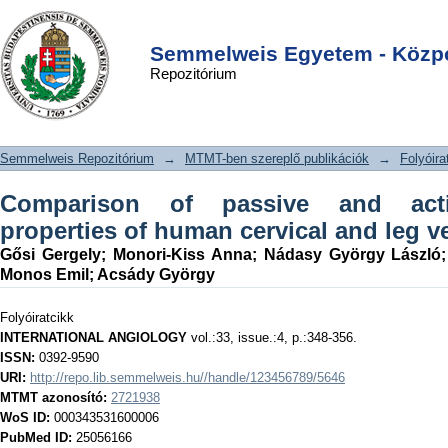
Comparison of passive and active
DSpace/Manakin Repository
Login
biomechanical properties of human
Semmelweis Egyetem - Közpo
Repozitórium
cervical and leg veins
Semmelweis Repozitórium
→
MTMT-ben szereplő publikációk
→
Folyóira
Comparison of passive and acti
properties of human cervical and leg v
Gősi Gergely
;
Monori-Kiss Anna
;
Nádasy György László
Monos Emil
;
Acsády György
Folyóiratcikk
INTERNATIONAL ANGIOLOGY
vol.:33, issue.:4, p.:348-356.
ISSN:
0392-9590
URI:
http://repo.lib.semmelweis.hu//handle/123456789/5646
MTMT azonosító:
2721938
WoS ID:
000343531600006
PubMed ID:
25056166