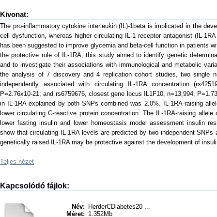
Kivonat:
The pro-inflammatory cytokine interleukin (IL)-1beta is implicated in the dev
cell dysfunction, whereas higher circulating IL-1 receptor antagonist (IL-1RA
has been suggested to improve glycemia and beta-cell function in patients wit
the protective role of IL-1RA, this study aimed to identify genetic determin
and to investigate their associations with immunological and metabolic varia
the analysis of 7 discovery and 4 replication cohort studies, two single
independently associated with circulating IL-1RA concentration (rs425
P=2.76x10-21; and rs6759676, closest gene locus IL1F10, n=13,994, P=1.73x
in IL-1RA explained by both SNPs combined was 2.0%. IL-1RA-raising alle
lower circulating C-reactive protein concentration. The IL-1RA-raising allel
lower fasting insulin and lower homeostasis model assessment insulin re
show that circulating IL-1RA levels are predicted by two independent SNPs 
genetically raised IL-1RA may be protective against the development of insuli
Teljes nézet
Kapcsolódó fájlok:
Név:
HerderCDiabetes20 ...
Méret:
1.352Mb