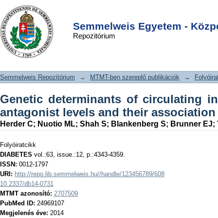
Genetic determinants of circulating
DSpace/Manakin Repository
Login
interleukin-1 receptor antagonist
Semmelweis Egyetem - Közpo
Repozitórium
levels and their association with
glycemic traits
Semmelweis Repozitórium
→
MTMT-ben szereplő publikációk
→
Folyóira
Genetic determinants of circulating in
antagonist levels and their association
Herder C
;
Nuotio ML
;
Shah S
;
Blankenberg S
;
Brunner EJ
;
Folyóiratcikk
DIABETES
vol.:63, issue.:12, p.:4343-4359.
ISSN:
0012-1797
URI:
http://repo.lib.semmelweis.hu//handle/123456789/608
10.2337/db14-0731
MTMT azonosító:
2707509
PubMed ID:
24969107
Megjelenés éve:
2014