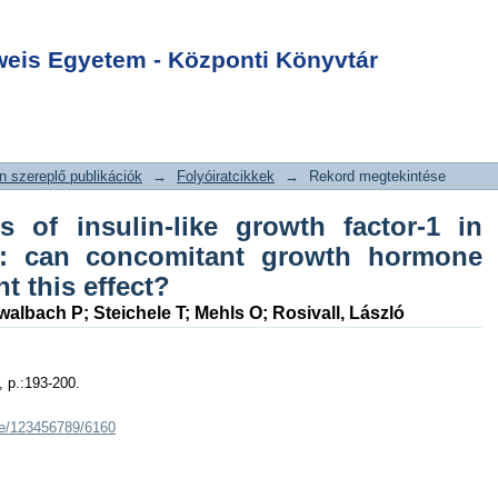
s of insulin-like
Login
in experimental
is Egyetem - Központi Könyvtár
omitant growth
tion prevent this
 szereplő publikációk
→
Folyóiratcikkek
→
Rekord megtekintése
s of insulin-like growth factor-1 in
a: can concomitant growth hormone
t this effect?
walbach P
;
Steichele T
;
Mehls O
;
Rosivall, László
, p.:193-200.
dle/123456789/6160