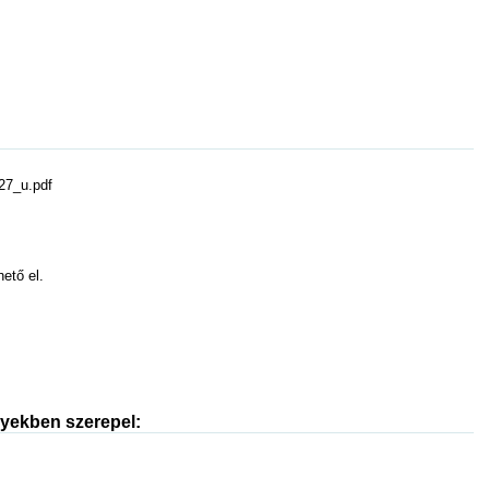
27_u.pdf
hető el.
nyekben szerepel: