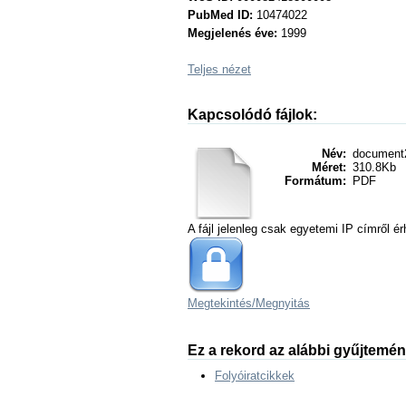
PubMed ID:
10474022
Megjelenés éve:
1999
Teljes nézet
Kapcsolódó fájlok:
Név:
document
Méret:
310.8Kb
Formátum:
PDF
A fájl jelenleg csak egyetemi IP címről ér
Megtekintés/
Megnyitás
Ez a rekord az alábbi gyűjtemé
Folyóiratcikkek