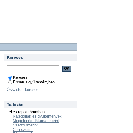
Keresés
Keresés
Ebben a gyűjteményben
Összetett keresés
Tallózás
Teljes repozitórumban
Kategóriák és gyűjtemények
Megjelenés dátuma szerint
Szerző szerint
Cím szerint