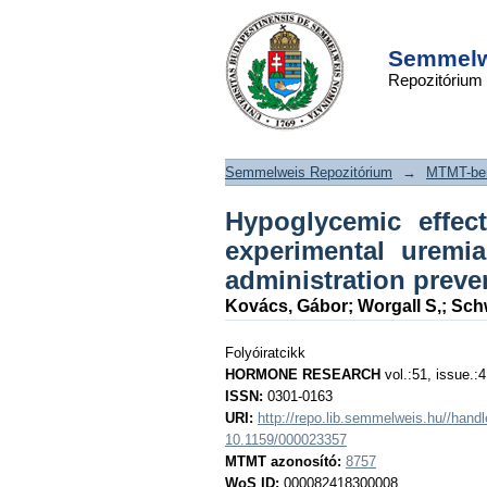
Hypoglycemic effect
DSpace/Manakin Repository
growth factor-1 
Semmelwe
Repozitórium
uremia: can conc
hormone administra
effect?
Semmelweis Repozitórium
→
MTMT-ben
Hypoglycemic effect
experimental uremi
administration preven
Kovács, Gábor
;
Worgall S,
;
Sch
Folyóiratcikk
HORMONE RESEARCH
vol.:51, issue.:4
ISSN:
0301-0163
URI:
http://repo.lib.semmelweis.hu//han
10.1159/000023357
MTMT azonosító:
8757
WoS ID:
000082418300008