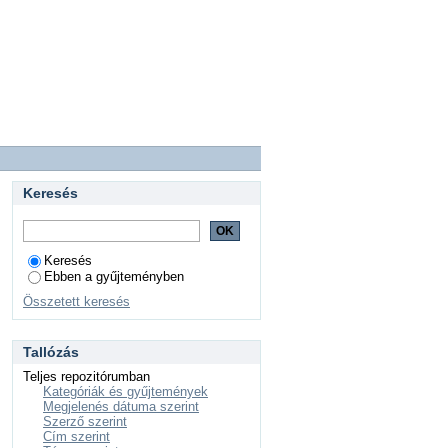
Keresés
Keresés
Ebben a gyűjteményben
Összetett keresés
Tallózás
Teljes repozitórumban
Kategóriák és gyűjtemények
Megjelenés dátuma szerint
Szerző szerint
Cím szerint