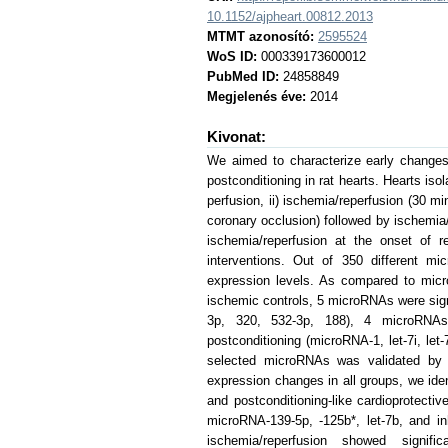
10.1152/ajpheart.00812.2013
MTMT azonosító:
2595524
WoS ID:
000339173600012
PubMed ID:
24858849
Megjelenés éve:
2014
Kivonat:
We aimed to characterize early changes
postconditioning in rat hearts. Hearts is
perfusion, ii) ischemia/reperfusion (30 mi
coronary occlusion) followed by ischemia/
ischemia/reperfusion at the onset of re
interventions. Out of 350 different m
expression levels. As compared to micr
ischemic controls, 5 microRNAs were sign
3p, 320, 532-3p, 188), 4 microRNAs
postconditioning (microRNA-1, let-7i, let
selected microRNAs was validated by
expression changes in all groups, we id
and postconditioning-like cardioprotecti
microRNA-139-5p, -125b*, let-7b, and i
ischemia/reperfusion showed signifi