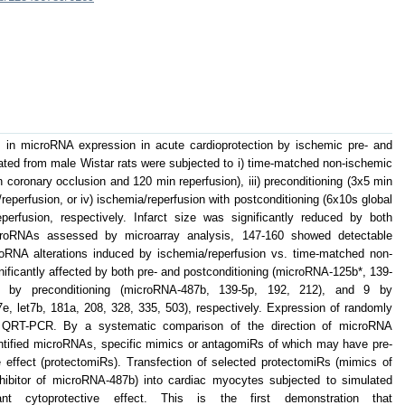
 in microRNA expression in acute cardioprotection by ischemic pre- and
olated from male Wistar rats were subjected to i) time-matched non-ischemic
n coronary occlusion and 120 min reperfusion), iii) preconditioning (3x5 min
reperfusion, or iv) ischemia/reperfusion with postconditioning (6x10s global
perfusion, respectively. Infarct size was significantly reduced by both
icroRNAs assessed by microarray analysis, 147-160 showed detectable
oRNA alterations induced by ischemia/reperfusion vs. time-matched non-
ificantly affected by both pre- and postconditioning (microRNA-125b*, 139-
 by preconditioning (microRNA-487b, 139-5p, 192, 212), and 9 by
-7e, let7b, 181a, 208, 328, 335, 503), respectively. Expression of randomly
 QRT-PCR. By a systematic comparison of the direction of microRNA
entified microRNAs, specific mimics or antagomiRs of which may have pre-
ve effect (protectomiRs). Transfection of selected protectomiRs (mimics of
nhibitor of microRNA-487b) into cardiac myocytes subjected to simulated
cant cytoprotective effect. This is the first demonstration that