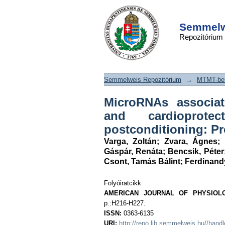
MicroRNAs ass
DSpace/Manakin Repository
ischemia/reperfu
Semmelwe
Repozitórium
cardioprotection by 
postconditioning: P
Semmelweis Repozitórium
→
MTMT-ben
MicroRNAs associat
and cardioprot
postconditioning: P
Varga, Zoltán
;
Zvara, Ágnes
;
Gáspár, Renáta
;
Bencsik, Péter
Csont, Tamás Bálint
;
Ferdinandy
Folyóiratcikk
AMERICAN JOURNAL OF PHYSIOL
p.:H216-H227.
ISSN:
0363-6135
URI:
http://repo.lib.semmelweis.hu//han