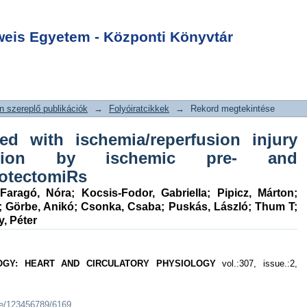
ociated with
Login
sion injury and
is Egyetem - Központi Könyvtár
ischemic pre- and
rotectomiRs
 szereplő publikációk
→
Folyóiratcikkek
→
Rekord megtekintése
ed with ischemia/reperfusion injury
ection by ischemic pre- and
rotectomiRs
Faragó, Nóra
;
Kocsis-Fodor, Gabriella
;
Pipicz, Márton
;
;
Görbe, Anikó
;
Csonka, Csaba
;
Puskás, László
;
Thum T
;
, Péter
OGY: HEART AND CIRCULATORY PHYSIOLOGY
vol.:307, issue.:2,
dle/123456789/6169