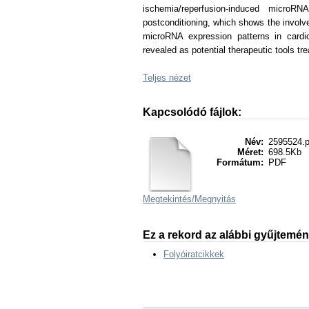
ischemia/reperfusion-induced microRN
postconditioning, which shows the involv
microRNA expression patterns in cardio
revealed as potential therapeutic tools tre
Teljes nézet
Kapcsolódó fájlok:
Név:
2595524.p
Méret:
698.5Kb
Formátum:
PDF
Megtekintés/
Megnyitás
Ez a rekord az alábbi gyűjtemé
Folyóiratcikkek