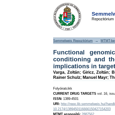
Functional 
DSpace/Manakin Repository
cardioprotectio
Semmelwe
Repozitórium
conditioning and 
comorbid conditions
target identification
Semmelweis Repozitórium
→
MTMT-ben
Functional genomic
conditioning and th
implications in target
Varga, Zoltán
;
Giricz, Zoltán
;
B
Rainer Schulz
;
Manuel Mayr
;
Th
Folyóiratcikk
CURRENT DRUG TARGETS
vol.:16, iss
ISSN:
1389-4501
URI:
http://repo.lib.semmelweis.hu//han
10.2174/1389450116666150427154203
MTMT azonosító:
2887562