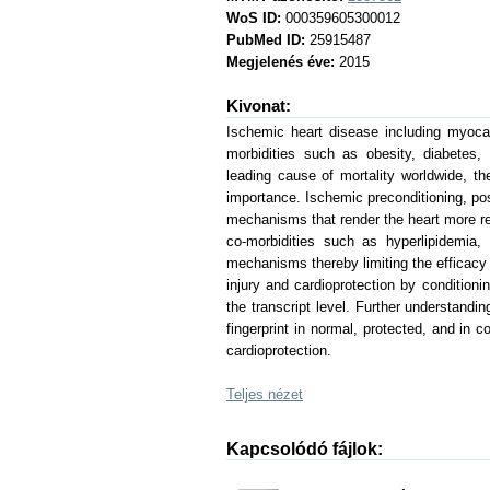
WoS ID:
000359605300012
PubMed ID:
25915487
Megjelenés éve:
2015
Kivonat:
Ischemic heart disease including myocard
morbidities such as obesity, diabetes,
leading cause of mortality worldwide, ther
importance. Ischemic preconditioning, pos
mechanisms that render the heart more res
co-morbidities such as hyperlipidemia, 
mechanisms thereby limiting the efficacy
injury and cardioprotection by condition
the transcript level. Further understand
fingerprint in normal, protected, and in c
cardioprotection.
Teljes nézet
Kapcsolódó fájlok: