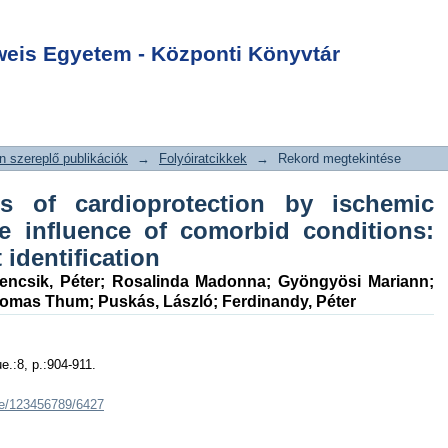
genomics of
Login
n by ischemic
is Egyetem - Központi Könyvtár
the influence of
: implications in
 szereplő publikációk
→
Folyóiratcikkek
→
Rekord megtekintése
s of cardioprotection by ischemic
e influence of comorbid conditions:
 identification
encsik, Péter
;
Rosalinda Madonna
;
Gyöngyösi Mariann
;
omas Thum
;
Puskás, László
;
Ferdinandy, Péter
ue.:8, p.:904-911.
dle/123456789/6427