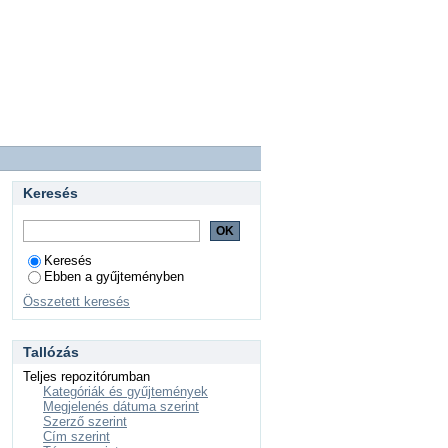
Keresés
Keresés
Ebben a gyűjteményben
Összetett keresés
Tallózás
Teljes repozitórumban
Kategóriák és gyűjtemények
Megjelenés dátuma szerint
Szerző szerint
Cím szerint