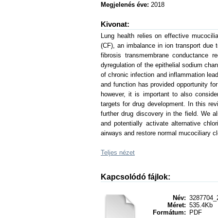
Megjelenés éve:
2018
Kivonat:
Lung health relies on effective mucocil
(CF), an imbalance in ion transport due 
fibrosis transmembrane conductance r
dyregulation of the epithelial sodium cha
of chronic infection and inflammation lea
and function has provided opportunity f
however, it is important to also consid
targets for drug development. In this re
further drug discovery in the field. We 
and potentially activate alternative chl
airways and restore normal mucociliary 
Teljes nézet
Kapcsolódó fájlok:
Név:
3287704_2
Méret:
535.4Kb
Formátum:
PDF