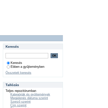
Keresés
Keresés
Ebben a gyűjteményben
Összetett keresés
Tallózás
Teljes repozitórumban
Kategóriák és gyűjtemények
Megjelenés dátuma szerint
Szerző szerint
Cím szerint