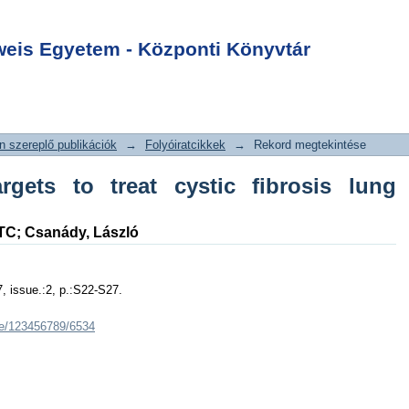
ts to treat cystic
Login
is Egyetem - Központi Könyvtár
 szereplő publikációk
→
Folyóiratcikkek
→
Rekord megtekintése
rgets to treat cystic fibrosis lung
TC
;
Csanády, László
7, issue.:2, p.:S22-S27.
dle/123456789/6534