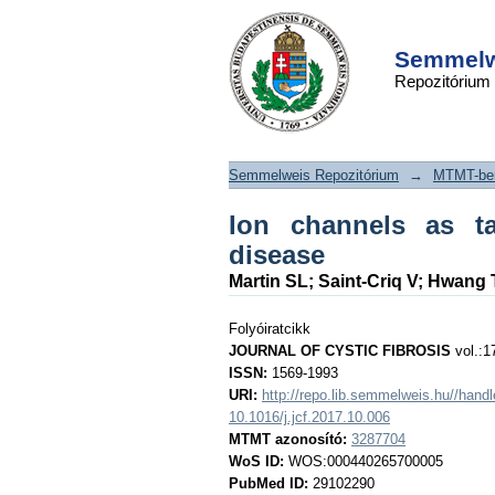
Ion channels as targe
DSpace/Manakin Repository
fibrosis lung disease
Semmelwe
Repozitórium
Semmelweis Repozitórium
→
MTMT-ben
Ion channels as ta
disease
Martin SL
;
Saint-Criq V
;
Hwang 
Folyóiratcikk
JOURNAL OF CYSTIC FIBROSIS
vol.:1
ISSN:
1569-1993
URI:
http://repo.lib.semmelweis.hu//han
10.1016/j.jcf.2017.10.006
MTMT azonosító:
3287704
WoS ID:
WOS:000440265700005
PubMed ID:
29102290