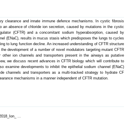
iary clearance and innate immune defence mechanisms. In cystic fibrosis
to an absence of chloride ion secretion, caused by mutations in the cystic
egulator (CFTR) and a concomitant sodium hyperabsorption, caused by
nnel (ENaC), results in mucus stasis which predisposes the lungs to cycles
ding to lung function decline. An increased understanding of CFTR structure
or the development of a number of novel modulators targeting mutant CFTR
er other ion channels and transporters present in the airways as putative
view, we discuss recent advances in CFTR biology which will contribute to
also examine developments to inhibit the epithelial sodium channel (ENaC)
oride channels and transporters as a multi-tracked strategy to hydrate CF
clearance mechanisms in a manner independent of CFTR mutation.
018_Ion_ ...