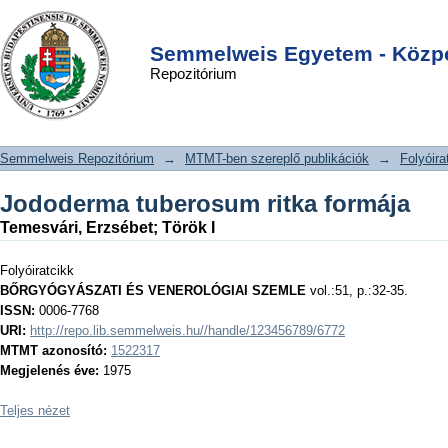
Jododerma tuberosum ritka formája
DSpace/Manakin Repository
Login
Semmelweis Egyetem - Közpo
Repozitórium
Semmelweis Repozitórium
→
MTMT-ben szereplő publikációk
→
Folyóira
Jododerma tuberosum ritka formája
Temesvári, Erzsébet
;
Török I
Folyóiratcikk
BŐRGYÓGYÁSZATI ÉS VENEROLÓGIAI SZEMLE
vol.:51, p.:32-35.
ISSN:
0006-7768
URI:
http://repo.lib.semmelweis.hu//handle/123456789/6772
MTMT azonosító:
1522317
Megjelenés éve:
1975
Teljes nézet