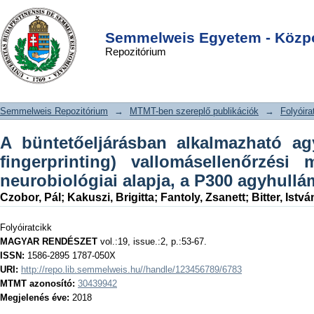
A büntetőeljárásban alkalmazható agyi
DSpace/Manakin Repository
Login
ujjnyomat (brain fingerprinting)
Semmelweis Egyetem - Közpo
Repozitórium
vallomásellenőrzési módszer, és
annak neurobiológiai alapja, a P300
agyhullám
Semmelweis Repozitórium
→
MTMT-ben szereplő publikációk
→
Folyóira
A büntetőeljárásban alkalmazható ag
fingerprinting) vallomásellenőrzési
neurobiológiai alapja, a P300 agyhullá
Czobor, Pál
;
Kakuszi, Brigitta
;
Fantoly, Zsanett
;
Bitter, Istvá
Folyóiratcikk
MAGYAR RENDÉSZET
vol.:19, issue.:2, p.:53-67.
ISSN:
1586-2895 1787-050X
URI:
http://repo.lib.semmelweis.hu//handle/123456789/6783
MTMT azonosító:
30439942
Megjelenés éve:
2018