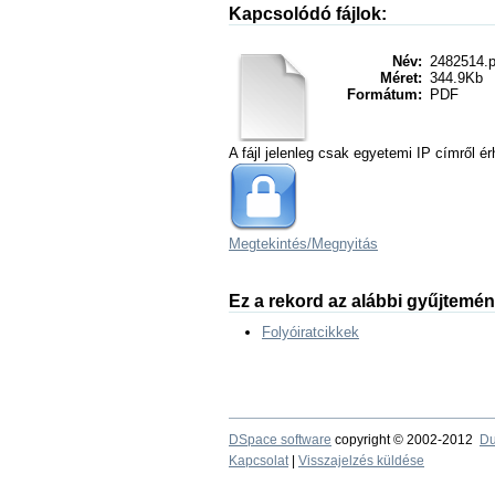
Kapcsolódó fájlok:
Név:
2482514.p
Méret:
344.9Kb
Formátum:
PDF
A fájl jelenleg csak egyetemi IP címről ér
Megtekintés/
Megnyitás
Ez a rekord az alábbi gyűjtemé
Folyóiratcikkek
DSpace software
copyright © 2002-2012
Du
Kapcsolat
|
Visszajelzés küldése