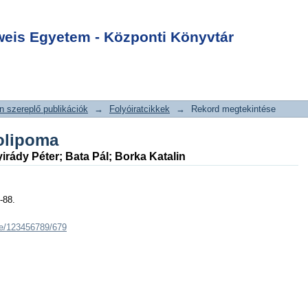
olipoma
Login
is Egyetem - Központi Könyvtár
 szereplő publikációk
→
Folyóiratcikkek
→
Rekord megtekintése
olipoma
irády Péter
;
Bata Pál
;
Borka Katalin
-88.
dle/123456789/679