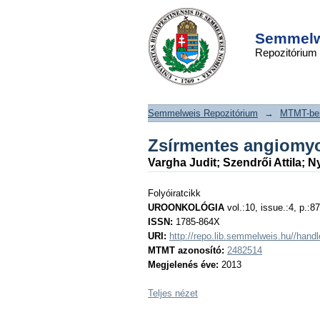
Zsírmentes angiomy
DSpace/Manakin Repository
Semmelwe
Repozitórium
Semmelweis Repozitórium
→
MTMT-ben
Zsírmentes angiomy
Vargha Judit
;
Szendrői Attila
;
Ny
Folyóiratcikk
UROONKOLÓGIA
vol.:10, issue.:4, p.:87
ISSN:
1785-864X
URI:
http://repo.lib.semmelweis.hu//han
MTMT azonosító:
2482514
Megjelenés éve:
2013
Teljes nézet