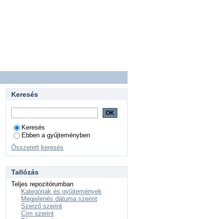
Keresés
Keresés
Ebben a gyűjteményben
Összetett keresés
Tallózás
Teljes repozitórumban
Kategóriák és gyűjtemények
Megjelenés dátuma szerint
Szerző szerint
Cím szerint