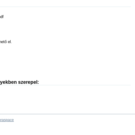
df
hető el.
nyekben szerepel:
raspace