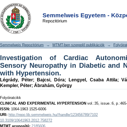
Investigation of Cardiac Autonomic
DSpace/Manakin Repository
Login
and Peripheral Sensory Neuropathy in
Semmelweis Egyetem - Közpo
Repozitórium
Diabetic and Nondiabetic Patients with
Hypertension.
Semmelweis Repozitórium
→
MTMT-ben szereplő publikációk
→
Folyóira
Investigation of Cardiac Autonom
Sensory Neuropathy in Diabetic and N
with Hypertension.
Légrády, Péter
;
Bajcsi, Dóra
;
Lengyel, Csaba Attila
;
Vá
Kempler, Péter
;
Ábrahám, György
Folyóiratcikk
CLINICAL AND EXPERIMENTAL HYPERTENSION
vol.:35, issue.:6, p.:465
ISSN:
1064-1963 1525-6006
URI:
http://repo.lib.semmelweis.hu//handle/123456789/7102
10.3109/10641963.2012.758272
MTMT azonosító:
2185606