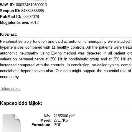
WoS ID:
000324619800013
Scopus ID:
84884535685
PubMed ID:
23302028
Megjelenés éve:
2013
Kivonat:
Peripheral sensory function and cardiac autonomic neuropathy were studied i
hypertensives compared with 11 healthy controls. All the patients were treat
autonomic neuropathy using Ewing method was detected in all patient gro
values on peroneal nerve at 250 Hz in nondiabetic group and at 250 Hz and
increased compared with the controls. In conclusion, so-called typical compl
nondiabetic hypertensives also. Our data might support the essential role of
neuropathy.
Teljes nézet
Kapcsolódó fájlok:
Név:
2185606.pdf
Méret:
271.7Kb
Formátum:
PDF