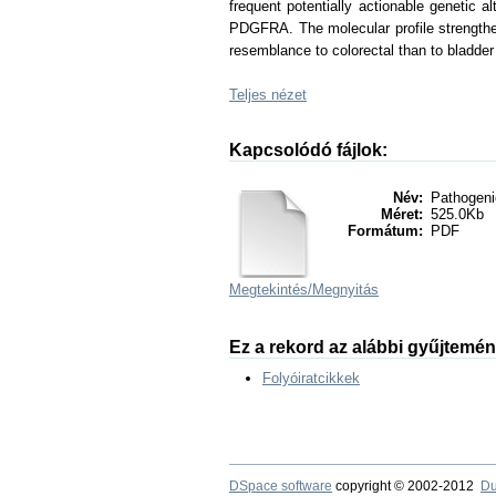
frequent potentially actionable genetic
PDGFRA. The molecular profile strengthens
resemblance to colorectal than to bladder c
Teljes nézet
Kapcsolódó fájlok:
Név:
Pathogenic
Méret:
525.0Kb
Formátum:
PDF
Megtekintés/
Megnyitás
Ez a rekord az alábbi gyűjtemé
Folyóiratcikkek
DSpace software
copyright © 2002-2012
Du