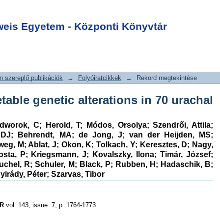
rgetable genetic
Login
n 70 urachal
is Egyetem - Központi Könyvtár
 szereplő publikációk
→
Folyóiratcikkek
→
Rekord megtekintése
able genetic alterations in 70 urachal
edworok, C
;
Herold, T
;
Módos, Orsolya
;
Szendrői, Attila
;
 DJ
;
Behrendt, MA
;
de Jong, J
;
van der Heijden, MS
;
weg, M
;
Ablat, J
;
Okon, K
;
Tolkach, Y
;
Keresztes, D
;
Nagy,
osta, P
;
Kriegsmann, J
;
Kovalszky, Ilona
;
Timár, József
;
uchel, R
;
Schuler, M
;
Black, P
;
Rubben, H
;
Hadaschik, B
;
yirády, Péter
;
Szarvas, Tibor
R
vol.:143, issue.:7, p.:1764-1773.