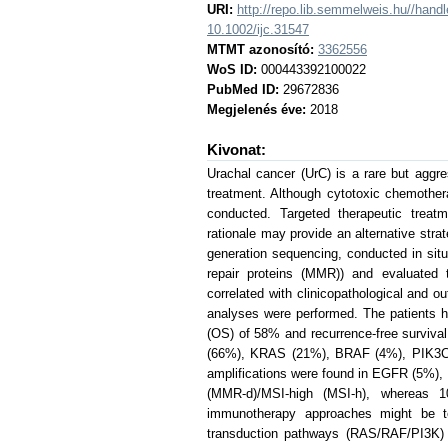
URI:
http://repo.lib.semmelweis.hu//han
10.1002/ijc.31547
MTMT azonosító:
3362556
WoS ID:
000443392100022
PubMed ID:
29672836
Megjelenés éve:
2018
Kivonat:
Urachal cancer (UrC) is a rare but aggr
treatment. Although cytotoxic chemothera
conducted. Targeted therapeutic treat
rationale may provide an alternative str
generation sequencing, conducted in si
repair proteins (MMR)) and evaluated th
correlated with clinicopathological and 
analyses were performed. The patients 
(OS) of 58% and recurrence-free surviv
(66%), KRAS (21%), BRAF (4%), PIK3
amplifications were found in EGFR (5%)
(MMR-d)/MSI-high (MSI-h), whereas 
immunotherapy approaches might be tes
transduction pathways (RAS/RAF/PI3K) i