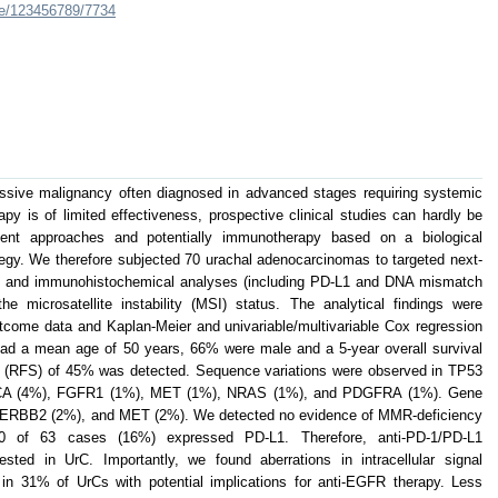
dle/123456789/7734
essive malignancy often diagnosed in advanced stages requiring systemic
py is of limited effectiveness, prospective clinical studies can hardly be
ment approaches and potentially immunotherapy based on a biological
ategy. We therefore subjected 70 urachal adenocarcinomas to targeted next-
tu and immunohistochemical analyses (including PD-L1 and DNA mismatch
e microsatellite instability (MSI) status. The analytical findings were
outcome data and Kaplan-Meier and univariable/multivariable Cox regression
had a mean age of 50 years, 66% were male and a 5-year overall survival
al (RFS) of 45% was detected. Sequence variations were observed in TP53
CA (4%), FGFR1 (1%), MET (1%), NRAS (1%), and PDGFRA (1%). Gene
, ERBB2 (2%), and MET (2%). We detected no evidence of MMR-deficiency
10 of 63 cases (16%) expressed PD-L1. Therefore, anti-PD-1/PD-L1
ted in UrC. Importantly, we found aberrations in intracellular signal
n 31% of UrCs with potential implications for anti-EGFR therapy. Less