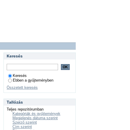
Keresés
Keresés
Ebben a gyűjteményben
Összetett keresés
Tallózás
Teljes repozitórumban
Kategóriák és gyűjtemények
Megjelenés dátuma szerint
Szerző szerint
Cím szerint