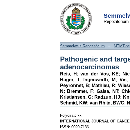
Pathogenic and ta
DSpace/Manakin Repository
alterations i
Semmelwe
Repozitórium
adenocarcinomas
Semmelweis Repozitórium
→
MTMT-ben
Pathogenic and target
adenocarcinomas
Reis, H
;
van der Vos, KE
;
Ni
Hager, T
;
Ingenwerth, M
;
Vis,
Peyronnet, B
;
Mathieu, R
;
Wies
N
;
Bremmer, F
;
Gaisa, NT
;
Chl
Kristiansen, G
;
Radzun, HJ
;
Kn
Schmid, KW
;
van Rhijn, BWG
;
N
Folyóiratcikk
INTERNATIONAL JOURNAL OF CANCE
ISSN:
0020-7136