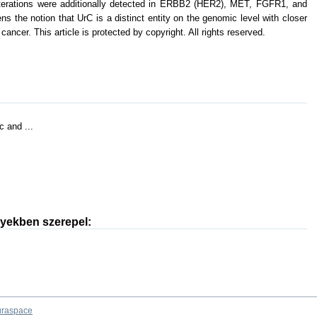
 alterations were additionally detected in ERBB2 (HER2), MET, FGFR1, and
 the notion that UrC is a distinct entity on the genomic level with closer
ancer. This article is protected by copyright. All rights reserved.
 and ...
nyekben szerepel:
raspace