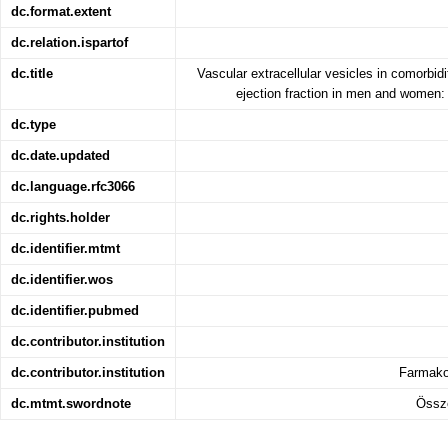
dc.format.extent
dc.relation.ispartof
dc.title
Vascular extracellular vesicles in comorbidit
ejection fraction in men and women:
dc.type
dc.date.updated
dc.language.rfc3066
dc.rights.holder
dc.identifier.mtmt
dc.identifier.wos
dc.identifier.pubmed
dc.contributor.institution
dc.contributor.institution
Farmakol
dc.mtmt.swordnote
Össz