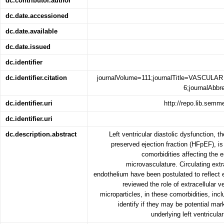
dc.contributor.author
dc.date.accessioned
dc.date.available
dc.date.issued
dc.identifier
dc.identifier.citation
journalVolume=111;journalTitle=VASCU
6;journalAbb
dc.identifier.uri
http://repo.lib.sem
dc.identifier.uri
dc.description.abstract
Left ventricular diastolic dysfunction, th
preserved ejection fraction (HFpEF), is
comorbidities affecting the e
microvasculature. Circulating extr
endothelium have been postulated to reflect 
reviewed the role of extracellular v
microparticles, in these comorbidities, inc
identify if they may be potential mar
underlying left ventricul