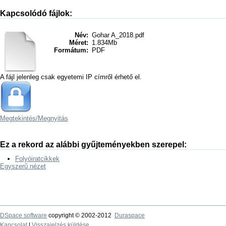
Kapcsolódó fájlok:
Név:
Gohar A_2018.pdf
Méret:
1.834Mb
Formátum:
PDF
A fájl jelenleg csak egyetemi IP címről érhető el.
Megtekintés/
Megnyitás
Ez a rekord az alábbi gyűjteményekben szerepel:
Folyóiratcikkek
Egyszerű nézet
DSpace software
copyright © 2002-2012
Duraspace
Kapcsolat
|
Visszajelzés küldése