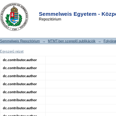
Vascular extracellular vesicles in
DSpace/Manakin Repository
Login
comorbidities of heart failure with
Semmelweis Egyetem - Közpo
Repozitórium
preserved ejection fraction in men and
women: The hidden players. A mini
review
Semmelweis Repozitórium
→
MTMT-ben szereplő publikációk
→
Folyóira
Egyszerű nézet
dc.contributor.author
dc.contributor.author
dc.contributor.author
dc.contributor.author
dc.contributor.author
dc.contributor.author
dc.contributor.author