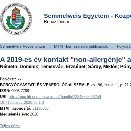
A 2019-es év kontakt "non-allergénje"
DSpace/Manakin Repository
Login
a parabén
Semmelweis Egyetem - Közpo
Repozitórium
Semmelweis Repozitórium
→
MTMT-ben szereplő publikációk
→
Folyóira
A 2019-es év kontakt "non-allergénje" 
Németh, Dominik
;
Temesvári, Erzsébet
;
Sárdy, Miklós
;
Póny
Folyóiratcikk
BŐRGYÓGYÁSZATI ÉS VENEROLÓGIAI SZEMLE
vol.:96, issue.:1, p.:21-
ISSN:
0006-7768
URI:
http://repo.lib.semmelweis.hu//handle/123456789/8259
10.7188/bvsz.2020.96.1.3
MTMT azonosító:
31190805
Megjelenés éve:
2020
Teljes nézet