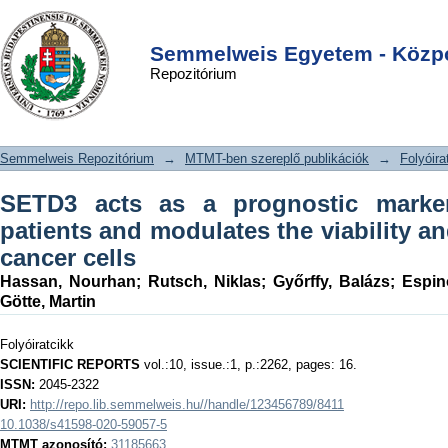
SETD3 acts as a prognostic marker in
DSpace/Manakin Repository
Login
breast cancer patients and modulates
Semmelweis Egyetem - Közpo
Repozitórium
the viability and invasion of breast
cancer cells
Semmelweis Repozitórium
→
MTMT-ben szereplő publikációk
→
Folyóira
SETD3 acts as a prognostic marker
patients and modulates the viability an
cancer cells
Hassan, Nourhan
;
Rutsch, Niklas
;
Győrffy, Balázs
;
Espin
Götte, Martin
Folyóiratcikk
SCIENTIFIC REPORTS
vol.:10, issue.:1, p.:2262, pages: 16.
ISSN:
2045-2322
URI:
http://repo.lib.semmelweis.hu//handle/123456789/8411
10.1038/s41598-020-59057-5
MTMT azonosító:
31185663