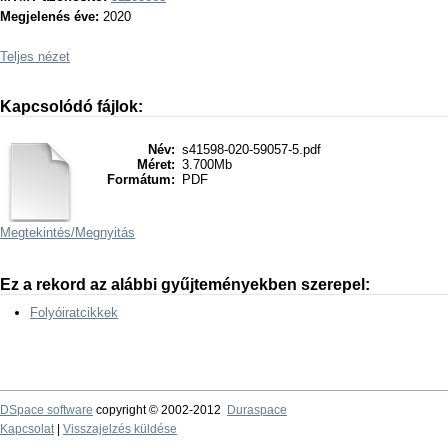
Megjelenés éve:
2020
Teljes nézet
Kapcsolódó fájlok:
Név:
s41598-020-59057-5.pdf
Méret:
3.700Mb
Formátum:
PDF
Megtekintés/
Megnyitás
Ez a rekord az alábbi gyűjteményekben szerepel:
Folyóiratcikkek
DSpace software
copyright © 2002-2012
Duraspace
Kapcsolat
|
Visszajelzés küldése