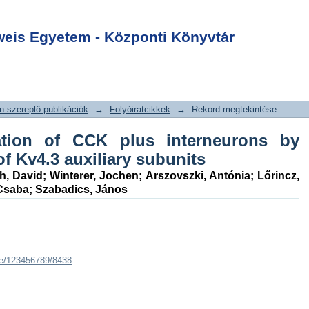
ation of CCK plus
Login
ernative isoforms
is Egyetem - Központi Könyvtár
bunits
 szereplő publikációk
→
Folyóiratcikkek
→
Rekord megtekintése
cation of CCK plus interneurons by
of Kv4.3 auxiliary subunits
h, David
;
Winterer, Jochen
;
Arszovszki, Antónia
;
Lőrincz,
 Csaba
;
Szabadics, János
dle/123456789/8438