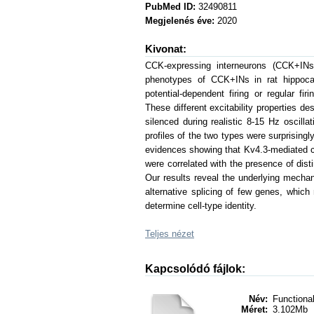
PubMed ID:
32490811
Megjelenés éve:
2020
Kivonat:
CCK-expressing interneurons (CCK+INs) 
phenotypes of CCK+INs in rat hippoca
potential-dependent firing or regular fi
These different excitability properties de
silenced during realistic 8-15 Hz oscilla
profiles of the two types were surprising
evidences showing that Kv4.3-mediated curr
were correlated with the presence of di
Our results reveal the underlying mech
alternative splicing of few genes, whic
determine cell-type identity.
Teljes nézet
Kapcsolódó fájlok:
Név:
Functional
Méret:
3.102Mb