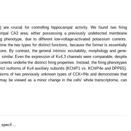
are crucial for controlling hippocampal activity. We found two firing
mpal CA3 area; either possessing a previously undetected membrane
ring phenotype, due to different low-voltage-activated potassium currents.
stine the two types for distinct functions, because the former is essentially
tions. By contrast, the general intrinsic excitability, morphology and gene-
ly similar. Even the expression of Kv4.3 channels were comparable, despite
ents underlie the distinct firing properties. Instead, the firing phenotypes
stinct isoforms of Kv4 auxiliary subunits (KChIP1 vs. KChIP4e and DPP6S).
anisms of two previously unknown types of CCK+INs and demonstrate that
h may be viewed as a minor change in the cells' whole transcriptome, can
 specif ...