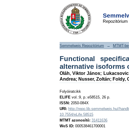
Functional specific
DSpace/Manakin Repository
interneurons by alt
Semmelwe
Repozitórium
of Kv4.3 auxiliary su
Semmelweis Repozitórium
→
MTMT-ben
Functional specifi
alternative isoforms 
Oláh, Viktor János
;
Lukacsovic
Andrea
;
Nusser, Zoltán
;
Foldy,
Folyóiratcikk
ELIFE
vol.:9, p.:e58515, 26 p.
ISSN:
2050-084X
URI:
http://repo.lib.semmelweis.hu//han
10.7554/eLife.58515
MTMT azonosító:
31411636
WoS ID:
000538461700001