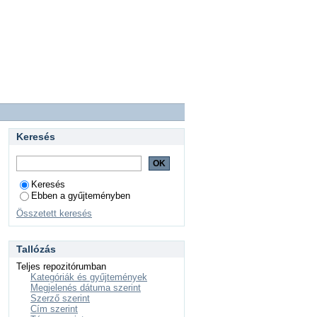
Keresés
Keresés
Ebben a gyűjteményben
Összetett keresés
Tallózás
Teljes repozitórumban
Kategóriák és gyűjtemények
Megjelenés dátuma szerint
Szerző szerint
Cím szerint