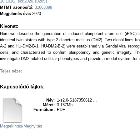
10.1016/j.scr.2020.102051
MTMT azonosító:
31663099
Megjelenés éve:
2020
Kivonat:
Here we describe the generation of induced pluripotent stem cell (iPSC) l
identical twin sisters with type 2 diabetes mellitus (DM2). Two clonal lines
A-2 and HU-DM2-B-1, HU-DM2-B-2) were established via Sendai viral reprogr
cells, and characterized to confirm pluripotency and genetic integrity. T
investigate DM2 related cellular phenotypes and provide a model system for 
Teljes nézet
Kapcsolódó fájlok:
Név:
1-s2.0-S187350612 ...
Méret:
3.137Mb
Formátum:
PDF
Megtekintés/
Megnyitás