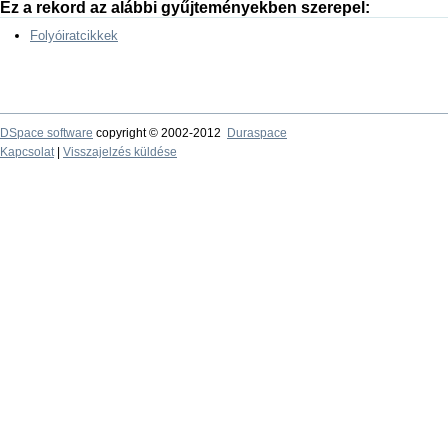
Ez a rekord az alábbi gyűjteményekben szerepel:
Folyóiratcikkek
DSpace software
copyright © 2002-2012
Duraspace
Kapcsolat
|
Visszajelzés küldése