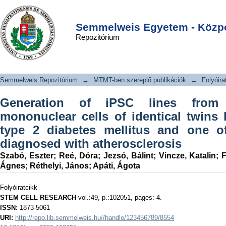
Generation of iPSC lines from
DSpace/Manakin Repository
Login
peripheral blood mononuclear cells of
Semmelweis Egyetem - Közpo
Repozitórium
identical twins both suffering from
type 2 diabetes mellitus and one of
them additionally diagnosed with
Semmelweis Repozitórium
→
MTMT-ben szereplő publikációk
→
Folyóira
atherosclerosis
Generation of iPSC lines from 
mononuclear cells of identical twins 
type 2 diabetes mellitus and one of
diagnosed with atherosclerosis
Szabó, Eszter
;
Reé, Dóra
;
Jezsó, Bálint
;
Vincze, Katalin
;
F
Ágnes
;
Réthelyi, János
;
Apáti, Ágota
Folyóiratcikk
STEM CELL RESEARCH
vol.:49, p.:102051, pages: 4.
ISSN:
1873-5061
URI:
http://repo.lib.semmelweis.hu//handle/123456789/8554