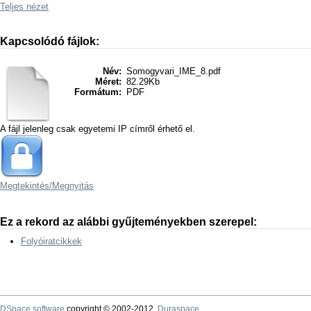
Teljes nézet
Kapcsolódó fájlok:
Név:
Somogyvari_IME_8.pdf
Méret:
82.29Kb
Formátum:
PDF
A fájl jelenleg csak egyetemi IP címről érhető el.
Megtekintés/
Megnyitás
Ez a rekord az alábbi gyűjteményekben szerepel:
Folyóiratcikkek
DSpace software
copyright © 2002-2012
Duraspace