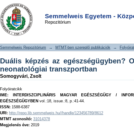
Duális képzés az egészségügyben?
DSpace/Manakin Repository
Login
Oktatási innováció a neonatológiai
Semmelweis Egyetem - Közpo
Repozitórium
transzportban
Semmelweis Repozitórium
→
MTMT-ben szereplő publikációk
→
Folyóira
Duális képzés az egészségügyben? Ok
neonatológiai transzportban
Somogyvári, Zsolt
Folyóiratcikk
IME: INTERDISZCIPLINÁRIS MAGYAR EGÉSZSÉGÜGY / INF
EGÉSZSÉGÜGYBEN
vol.:18, issue.:8, p.:41-44.
ISSN:
1588-6387
URI:
http://repo.lib.semmelweis.hu//handle/123456789/8612
MTMT azonosító:
31014378
Megjelenés éve:
2019