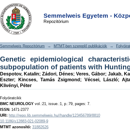
Genetic epidemiological
DSpace/Manakin Repository
Login
characteristics of a Hungarian
Semmelweis Egyetem - Közpo
Repozitórium
subpopulation of patients with
Huntington’s disease
Semmelweis Repozitórium
→
MTMT-ben szereplő publikációk
→
Folyóira
Genetic epidemiological characteris
subpopulation of patients with Huntin
Despotov, Katalin
;
Zádori, Dénes
;
Veres, Gábor
;
Jakab, Ka
Eszter
;
Kincses, Tamás Zsigmond
;
Vécsei, László
;
Ajt
Klivényi, Péter
Folyóiratcikk
BMC NEUROLOGY
vol.:21, issue.:1, p.:79, pages: 7.
ISSN:
1471-2377
URI:
http://repo.lib.semmelweis.hu//handle/123456789/8810
10.1186/s12883-021-02089-9
MTMT azonosító:
31882626