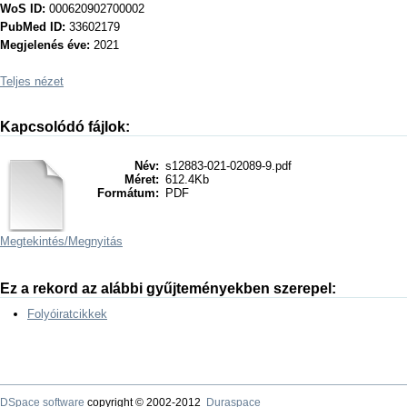
WoS ID:
000620902700002
PubMed ID:
33602179
Megjelenés éve:
2021
Teljes nézet
Kapcsolódó fájlok:
Név:
s12883-021-02089-9.pdf
Méret:
612.4Kb
Formátum:
PDF
Megtekintés/
Megnyitás
Ez a rekord az alábbi gyűjteményekben szerepel:
Folyóiratcikkek
DSpace software
copyright © 2002-2012
Duraspace